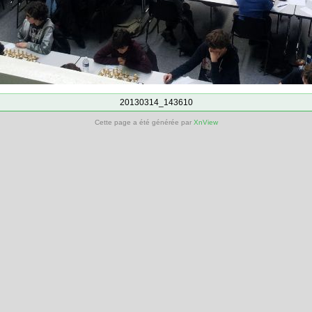
20130314_143610
Cette page a été générée par
XnView