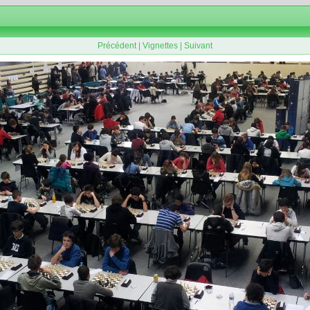
Précédent
|
Vignettes
|
Suivant