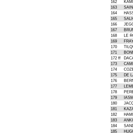
162
KAMB
163
SAIN
164
HASS
165
SALI
166
JEGO
167
BRUN
168
LE R
169
FRAY
170
TILQ
171
BONN
172
ff
DACA
173
CAMP
174
COZE
175
DE L
176
BERN
177
LEME
178
PERE
179
IASM
180
JACQ
181
KAZA
182
HAME
183
ANK
184
SAND
185
HUGU