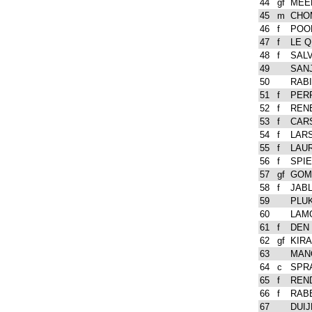
44
gf
MEE
45
m
CHOM
46
f
POO
47
f
LE 
48
f
SALV
49
SANJ
50
RABI
51
f
PERR
52
f
RENE
53
f
CAR
54
f
LARS
55
f
LAUR
56
f
SPIE
57
gf
GOME
58
f
JAB
59
PLUK
60
LAMO
61
f
DEN 
62
gf
KIRA
63
MANO
64
c
SPR
65
f
REN
66
f
RABE
67
DUIJ