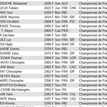
DOUCHE Mohamed
2425 F
Sen
ALG
Championnat de Par
LEUX Fabien
2422 F
Jun
FRA
CHA
Championnat de Par
HAV Suri
2419 F
Ben
IND
Championnat de Par
ARDE Maxime
2414 F
Min
FRA
IDF
Championnat de Par
EN Chi-Minh
2408 F
Sen
FRA
PIC
Championnat de Par
LEMZE Thomas
2405 F
Sen
NED
Championnat de Par
 T. Deysi
2403 F
Cad
PER
Championnat de Par
A Sachdev
2396 F
Sen
IND
Championnat de Par
GEZ Luc
2394 F
Sen
FRA
IDF
Championnat de Par
UI Najib
2389 F
Sen
MAR
IDF
Championnat de Par
AVADE Eesha
2378 F
Sen
IND
Championnat de Par
SSARD Jules
2372 F
Min
FRA
IDF
Championnat de Par
DJIAN Thomas
2369 F
Jun
FRA
LOR
Championnat de Par
ACKI Christophe
2365 F
Min
FRA
IDF
Championnat de Par
ANI Mario
2362 F
Sen
ITA
CAZ
Championnat de Par
AY Christopher
2362 F
Sen
FRA
IDF
Championnat de Par
KEYEV Rauan
2357 F
Sen
KAZ
Championnat de Par
ARD Christophe
2356 F
Vet
FRA
IDF
Championnat de Par
OVITCH Emiliano
2355 F
Sen
ITA
Championnat de Par
CIONE Michelangelo
2352 F
Sen
ITA
Championnat de Par
UN Yann
2341 F
Sen
FRA
CVL
Championnat de Par
NTE Maria
2337 F
Sen
FRA
CAZ
Championnat de Par
EN Khosla
2335 F
Ben
IND
Championnat de Par