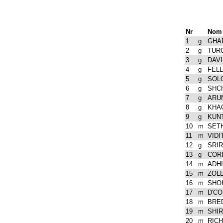
Nr
Nom
1
g
GHAR
2
g
TUR
3
g
DAVI
4
g
FELL
5
g
SOL
6
g
SHCH
7
g
ARU
8
g
KHAC
9
g
KUNT
10
m
SET
11
m
VIDIT
12
g
SRIR
13
g
CORI
14
m
ADHI
15
m
ZOL
16
m
SHO
17
m
D'CO
18
m
BRED
19
m
SHIR
20
m
RICH