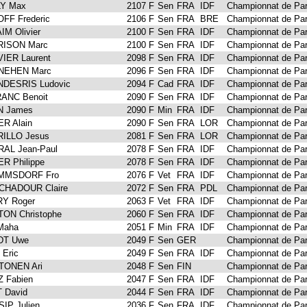
Y Max
2107 F
Sen
FRA
IDF
Championnat de Par
FF Frederic
2106 F
Sen
FRA
BRE
Championnat de Par
IM Olivier
2100 F
Sen
FRA
IDF
Championnat de Par
RISON Marc
2100 F
Sen
FRA
IDF
Championnat de Par
IER Laurent
2098 F
Sen
FRA
IDF
Championnat de Par
NEHEN Marc
2096 F
Sen
FRA
IDF
Championnat de Par
DESRIS Ludovic
2094 F
Cad
FRA
IDF
Championnat de Par
ANC Benoit
2090 F
Sen
FRA
IDF
Championnat de Par
N James
2090 F
Min
FRA
IDF
Championnat de Par
ER Alain
2090 F
Sen
FRA
LOR
Championnat de Par
ILLO Jesus
2081 F
Sen
FRA
LOR
Championnat de Par
AL Jean-Paul
2078 F
Sen
FRA
IDF
Championnat de Par
R Philippe
2078 F
Sen
FRA
IDF
Championnat de Par
MMSDORF Fro
2076 F
Vet
FRA
IDF
Championnat de Par
HADOUR Claire
2072 F
Sen
FRA
PDL
Championnat de Par
Y Roger
2063 F
Vet
FRA
IDF
Championnat de Par
ON Christophe
2060 F
Sen
FRA
IDF
Championnat de Par
Maha
2051 F
Min
FRA
IDF
Championnat de Par
DT Uwe
2049 F
Sen
GER
Championnat de Par
 Eric
2049 F
Sen
FRA
IDF
Championnat de Par
ONEN Ari
2048 F
Sen
FIN
Championnat de Par
 Fabien
2047 F
Sen
FRA
IDF
Championnat de Par
 David
2044 F
Sen
FRA
IDF
Championnat de Par
IP Julien
2036 F
Sen
FRA
IDF
Championnat de Par