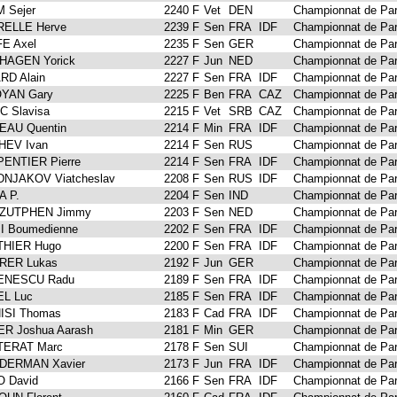
 Sejer
2240 F
Vet
DEN
Championnat de Par
ELLE Herve
2239 F
Sen
FRA
IDF
Championnat de Par
E Axel
2235 F
Sen
GER
Championnat de Par
HAGEN Yorick
2227 F
Jun
NED
Championnat de Par
RD Alain
2227 F
Sen
FRA
IDF
Championnat de Par
YAN Gary
2225 F
Ben
FRA
CAZ
Championnat de Par
C Slavisa
2215 F
Vet
SRB
CAZ
Championnat de Par
EAU Quentin
2214 F
Min
FRA
IDF
Championnat de Par
HEV Ivan
2214 F
Sen
RUS
Championnat de Par
ENTIER Pierre
2214 F
Sen
FRA
IDF
Championnat de Par
NJAKOV Viatcheslav
2208 F
Sen
RUS
IDF
Championnat de Par
A P.
2204 F
Sen
IND
Championnat de Par
 ZUTPHEN Jimmy
2203 F
Sen
NED
Championnat de Par
I Boumedienne
2202 F
Sen
FRA
IDF
Championnat de Par
HIER Hugo
2200 F
Sen
FRA
IDF
Championnat de Par
RER Lukas
2192 F
Jun
GER
Championnat de Par
ENESCU Radu
2189 F
Sen
FRA
IDF
Championnat de Par
L Luc
2185 F
Sen
FRA
IDF
Championnat de Par
ISI Thomas
2183 F
Cad
FRA
IDF
Championnat de Par
R Joshua Aarash
2181 F
Min
GER
Championnat de Par
TERAT Marc
2178 F
Sen
SUI
Championnat de Par
DERMAN Xavier
2173 F
Jun
FRA
IDF
Championnat de Par
 David
2166 F
Sen
FRA
IDF
Championnat de Par