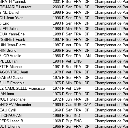
RATH Yannick
2001 F
Ben
FRA
IDF
Championnat de Par
TE-MARIE Laurent
2000 F
Sen
FRA
IDF
Championnat de Par
INE Daniel
1998 F
Sen
FRA
IDF
Championnat de Par
OU Jean-Yves
1996 F
Sen
FRA
IDF
Championnat de Par
 Eric
1993 F
Sen
FRA
IDF
Championnat de Par
IER Jules
1988 F
Min
FRA
IDF
Championnat de Par
OUX Yann-Erle
1988 F
Sen
FRA
IDF
Championnat de Par
SSINET Frank
1987 F
Sen
FRA
IDF
Championnat de Par
UIN Jean-Pierre
1987 F
Vet
FRA
IDF
Championnat de Par
IN Bruno
1986 F
Sen
FRA
IDF
Championnat de Par
LOR Aurelie
1986 F
Sen
FRA
LAN
Championnat de Par
BELL Ian
1984 F
Vet
ENG
Championnat de Par
TTE Michael
1981 F
Sen
FRA
IDF
Championnat de Par
AGONTRIE Jean
1978 F
Vet
FRA
IDF
Championnat de Par
ABEU Xavier
1975 F
Sen
FRA
IDF
Championnat de Par
ILLE Francois
1975 F
Min
FRA
IDF
Championnat de Par
Z CAMESELLE Francisco
1974 F
Vet
ESP
Championnat de Par
AN Inna
1973 F
Sen
FRA
IDF
Championnat de Par
UET Stephane
1972 F
Jun
FRA
IDF
Championnat de Par
NTSEV Alexander
1969 F
Cad
RUS
CAZ
Championnat de Par
AU Cyril
1969 F
Sen
FRA
IDF
Championnat de Par
IT CHAUHAN
1968 F
Sen
IND
Championnat de Par
ERS Isaac B
1968 F
Pup
ENG
Championnat de Par
ET Etienne
1966 F
Sen
FRA
IDF
Championnat de Par