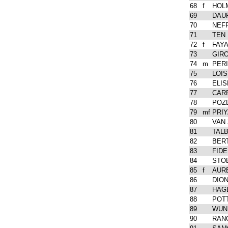
68
f
HOLM
69
DAUR
70
NEFF
71
TEN 
72
f
FAYA
73
GIRO
74
m
PERI
75
LOIS
76
ELIS
77
CARP
78
POZD
79
mf
PRIY
80
VAN
81
TALB
82
BERT
83
FIDE
84
STO
85
f
AURE
86
DION
87
HAGE
88
POT
89
WUN
90
RANO