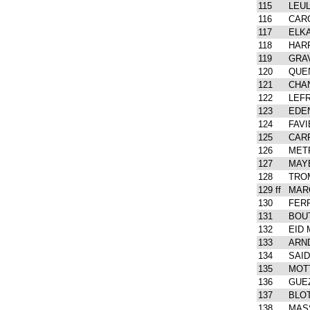
115
LEUL
116
CARO
117
ELKA
118
HAR
119
GRAV
120
QUE
121
CHAN
122
LEFR
123
EDE
124
FAVI
125
CARR
126
METR
127
MAYE
128
TRO
129
ff
MARC
130
FERR
131
BOUT
132
EID 
133
ARN
134
SAID
135
MOTT
136
GUEZ
137
BLOT
138
MASS