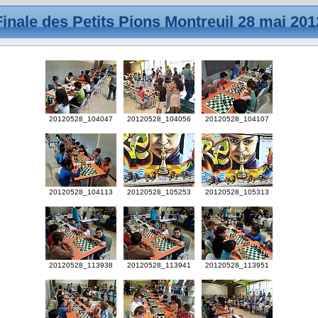
Finale des Petits Pions Montreuil 28 mai 201
20120528_104047
20120528_104056
20120528_104107
20120528_104113
20120528_105253
20120528_105313
20120528_113938
20120528_113941
20120528_113951