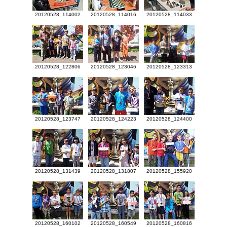
20120528_114002
20120528_114016
20120528_114033
20120528_122806
20120528_123046
20120528_123313
20120528_123747
20120528_124223
20120528_124400
20120528_131439
20120528_131807
20120528_155920
20120528_160102
20120528_160549
20120528_160816