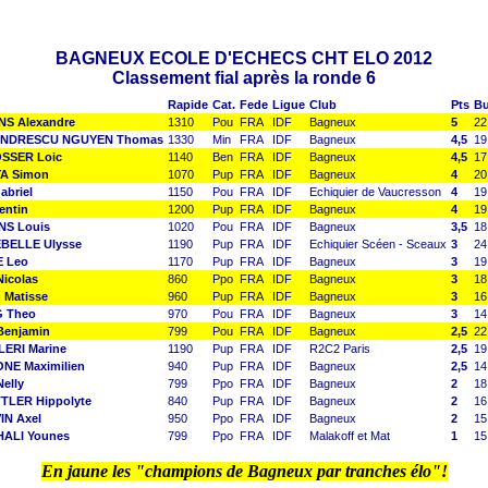
BAGNEUX ECOLE D'ECHECS CHT ELO 2012
Classement fial après la ronde 6
Rapide
Cat.
Fede
Ligue
Club
Pts
Bu
S Alexandre
1310
Pou
FRA
IDF
Bagneux
5
22
NDRESCU NGUYEN Thomas
1330
Min
FRA
IDF
Bagneux
4,5
19
SSER Loic
1140
Ben
FRA
IDF
Bagneux
4,5
17
A Simon
1070
Pup
FRA
IDF
Bagneux
4
20
abriel
1150
Pou
FRA
IDF
Echiquier de Vaucresson
4
19
entin
1200
Pup
FRA
IDF
Bagneux
4
19
NS Louis
1020
Pou
FRA
IDF
Bagneux
3,5
18
BELLE Ulysse
1190
Pup
FRA
IDF
Echiquier Scéen - Sceaux
3
24
 Leo
1170
Pup
FRA
IDF
Bagneux
3
19
icolas
860
Ppo
FRA
IDF
Bagneux
3
18
Matisse
960
Pup
FRA
IDF
Bagneux
3
16
 Theo
970
Pou
FRA
IDF
Bagneux
3
14
Benjamin
799
Pou
FRA
IDF
Bagneux
2,5
22
ERI Marine
1190
Pup
FRA
IDF
R2C2 Paris
2,5
19
NE Maximilien
940
Pup
FRA
IDF
Bagneux
2,5
14
elly
799
Ppo
FRA
IDF
Bagneux
2
18
TLER Hippolyte
840
Pup
FRA
IDF
Bagneux
2
16
N Axel
950
Ppo
FRA
IDF
Bagneux
2
15
ALI Younes
799
Ppo
FRA
IDF
Malakoff et Mat
1
15
En jaune les "champions de Bagneux par tranches élo"!