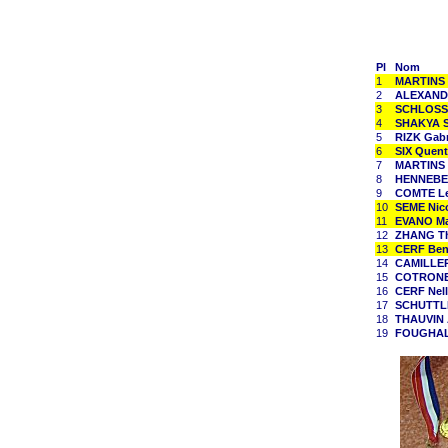
Pl
Nom
1
MARTINS 
2
ALEXAND
3
SCHLOSS
4
SHAKYA 
5
RIZK Gabr
6
SIX Quent
7
MARTINS 
8
HENNEBEL
9
COMTE L
10
SEME Nic
11
EVANO Ma
12
ZHANG T
13
CERF Ben
14
CAMILLER
15
COTRONE 
16
CERF Nell
17
SCHUTTLE
18
THAUVIN 
19
FOUGHAL