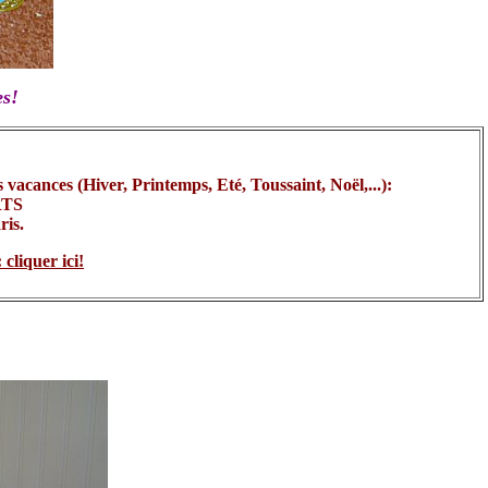
es!
vacances (Hiver, Printemps, Eté, Toussaint, Noël,...):
RTS
ris.
cliquer ici!