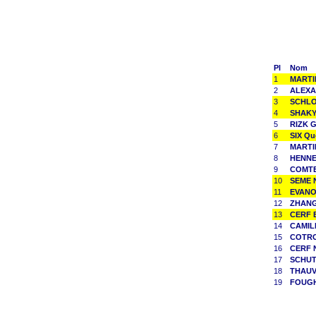
Pl
Nom
1
MARTIN
2
ALEXA
3
SCHLO
4
SHAKY
5
RIZK G
6
SIX Qu
7
MARTI
8
HENNE
9
COMTE
10
SEME N
11
EVANO 
12
ZHANG
13
CERF 
14
CAMILL
15
COTRO
16
CERF N
17
SCHUT
18
THAUVI
19
FOUGH