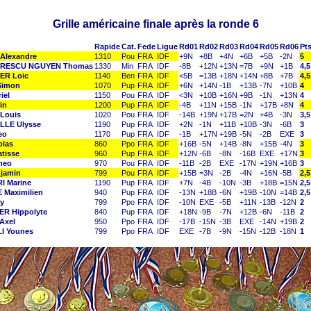
Grille américaine finale après la ronde 6
Rapide
Cat.
Fede
Ligue
Rd01
Rd02
Rd03
Rd04
Rd05
Rd06
Pt
Alexandre
1310
Pou
FRA
IDF
+9N
+8B
+4N
+6B
+5B
-2N
5
RESCU NGUYEN Thomas
1330
Min
FRA
IDF
-8B
+12N
+13N
=7B
+9N
+1B
4,5
ER Loic
1140
Ben
FRA
IDF
<5B
=13B
+18N
+14N
+8B
+7B
4,5
Simon
1070
Pup
FRA
IDF
+6N
+14N
-1B
+13B
-7N
+10B
4
iel
1150
Pou
FRA
IDF
<3N
+10B
+16N
+9B
-1N
+13N
4
in
1200
Pup
FRA
IDF
-4B
+11N
+15B
-1N
+17B
+8N
4
Louis
1020
Pou
FRA
IDF
-14B
+19N
+17B
=2N
+4B
-3N
3,5
LE Ulysse
1190
Pup
FRA
IDF
+2N
-1N
+11B
+10B
-3N
-6B
3
eo
1170
Pup
FRA
IDF
-1B
+17N
+19B
-5N
-2B
EXE
3
olas
860
Ppo
FRA
IDF
+16B
-5N
+14B
-8N
+15B
-4N
3
tisse
960
Pup
FRA
IDF
+12N
-6B
-8N
-16B
EXE
+17N
3
heo
970
Pou
FRA
IDF
-11B
-2B
EXE
-17N
+19N
+16B
3
jamin
799
Pou
FRA
IDF
+15B
=3N
-2B
-4N
+16N
-5B
2,5
I Marine
1190
Pup
FRA
IDF
+7N
-4B
-10N
-3B
+18B
=15N
2,5
Maximilien
940
Pup
FRA
IDF
-13N
+18B
-6N
+19B
-10N
=14B
2,5
y
799
Ppo
FRA
IDF
-10N
EXE
-5B
+11N
-13B
-12N
2
R Hippolyte
840
Pup
FRA
IDF
+18N
-9B
-7N
+12B
-6N
-11B
2
Axel
950
Ppo
FRA
IDF
-17B
-15N
-3B
EXE
-14N
+19B
2
I Younes
799
Ppo
FRA
IDF
EXE
-7B
-9N
-15N
-12B
-18N
1