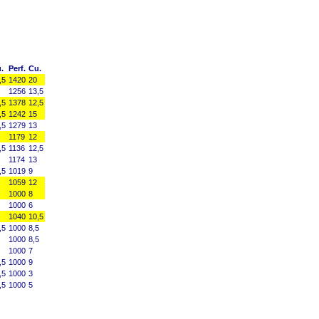
.
Perf.
Cu.
,5
1420
20
1256
13,5
,5
1378
12,5
,5
1242
15
,5
1279
13
1179
12
,5
1136
12,5
1174
13
,5
1019
9
1059
12
1000
8
1000
6
1040
10,5
,5
1000
8,5
1000
8,5
1000
7
,5
1000
9
,5
1000
3
,5
1000
5