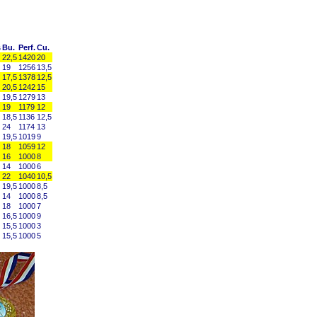
s
Bu.
Perf.
Cu.
22,5
1420
20
19
1256
13,5
17,5
1378
12,5
20,5
1242
15
19,5
1279
13
19
1179
12
18,5
1136
12,5
24
1174
13
19,5
1019
9
18
1059
12
16
1000
8
14
1000
6
22
1040
10,5
19,5
1000
8,5
14
1000
8,5
18
1000
7
16,5
1000
9
15,5
1000
3
15,5
1000
5