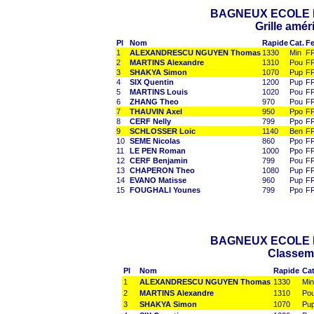
BAGNEUX ECOLE 
Grille amér
Pl
Nom
Rapide
Cat.
F
1
ALEXANDRESCU NGUYEN Thomas
1330
Min
F
2
MARTINS Alexandre
1310
Pou
F
3
SHAKYA Simon
1070
Pup
F
4
SIX Quentin
1200
Pup
F
5
MARTINS Louis
1020
Pou
F
6
ZHANG Theo
970
Pou
F
7
THAUVIN Axel
950
Ppo
F
8
CERF Nelly
799
Ppo
F
9
SCHLOSSER Loic
1140
Ben
F
10
SEME Nicolas
860
Ppo
F
11
LE PEN Roman
1000
Ppo
F
12
CERF Benjamin
799
Pou
F
13
CHAPERON Theo
1080
Pup
F
14
EVANO Matisse
960
Pup
F
15
FOUGHALI Younes
799
Ppo
F
BAGNEUX ECOLE 
Classeme
Pl
Nom
Rapide
Cat
1
ALEXANDRESCU NGUYEN Thomas
1330
Min
2
MARTINS Alexandre
1310
Po
3
SHAKYA Simon
1070
Pu