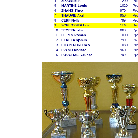
4
SIX Quentin
1200
Pu
5
MARTINS Louis
1020
Po
6
ZHANG Theo
970
Po
7
THAUVIN Axel
950
Pp
8
CERF Nelly
799
Pp
9
SCHLOSSER Loic
1140
Be
10
SEME Nicolas
860
Pp
11
LE PEN Roman
1000
Pp
12
CERF Benjamin
799
Po
13
CHAPERON Theo
1080
Pu
14
EVANO Matisse
960
Pu
15
FOUGHALI Younes
799
Pp