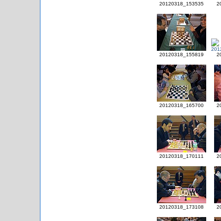
20120318_153535
2
20120318_155819
2
20120318_165700
2
20120318_170111
2
20120318_173108
2