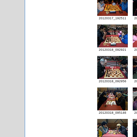
20120317_192511
2
20120318_092921
2
20120318_092956
2
20120318_095146
2