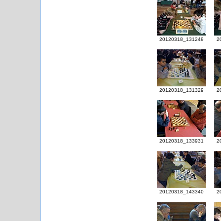
20120318_131249
2
20120318_131329
2
20120318_133931
2
20120318_143340
2