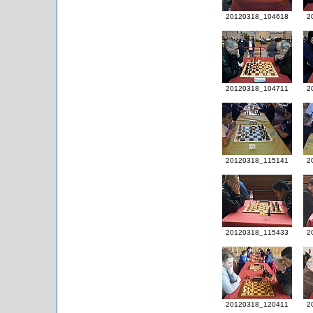
20120318_104618
2
20120318_104711
2
20120318_115141
2
20120318_115433
2
20120318_120411
2