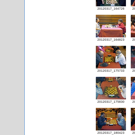
20120317_164726
2
20120317_164823
2
20120317_175733
2
20120317_175830
2
20120317_180423
2