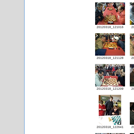
20120318_121016
2
20120318_121128
2
20120318_121209
2
20120318_122641
2