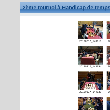
2ème tournoi à Handicap de temps
20120317_143816
2
20120317_143954
2
20120317_144920
2