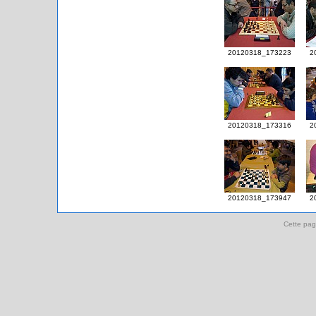
20120318_173223
2
20120318_173316
2
20120318_173947
2
Cette pag