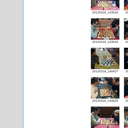
20120318_143518
2
20120318_143618
2
20120318_144427
2
20120318_144825
2