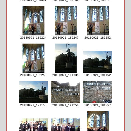
20130921_184647
20130921_184709
20130921_184817
20130921_185224
20130921_185247
20130921_185252
20130921_185258
20130921_191135
20130921_191152
20130921_191156
20130921_191250
20130921_191257