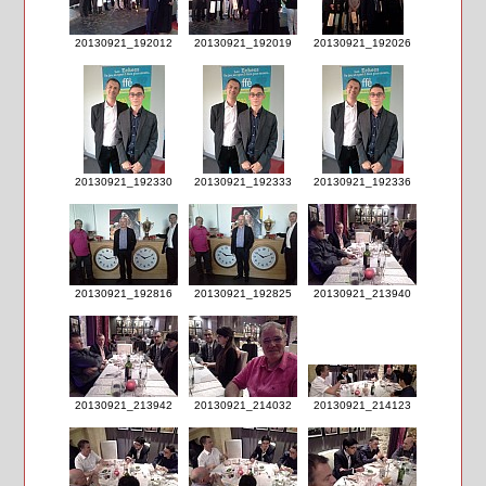
20130921_192012
20130921_192019
20130921_192026
20130921_192330
20130921_192333
20130921_192336
20130921_192816
20130921_192825
20130921_213940
20130921_213942
20130921_214032
20130921_214123