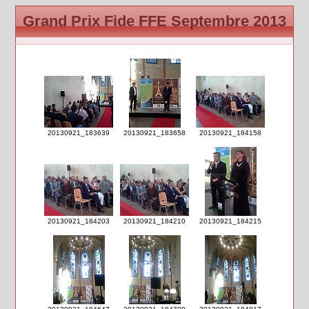
Grand Prix Fide FFE Septembre 2013
20130921_183639
20130921_183658
20130921_184158
20130921_184203
20130921_184210
20130921_184215