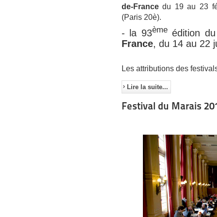
de-France
du 19 au 23 f
(Paris 20è).
ème
- la 93
édition d
France
, du 14 au 22 j
Les attributions des festiv
Lire la suite...
Festival du Marais 201