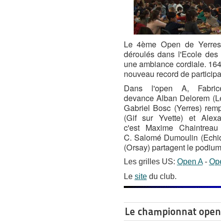
Le 4ème Open de Yerres 
déroulés dans l'Ecole de
une ambiance cordiale. 164 
nouveau record de participa
Dans l'open A, Fabric
devance Alban Delorem (Le
Gabriel Bosc (Yerres) rem
(Gif sur Yvette) et Alex
c'est Maxime Chaintreau 
C. Salomé Dumoulin (Echiq
(Orsay) partagent le podium
Les grilles US:
Open A
-
Op
Le
site
du club.
Le championnat open