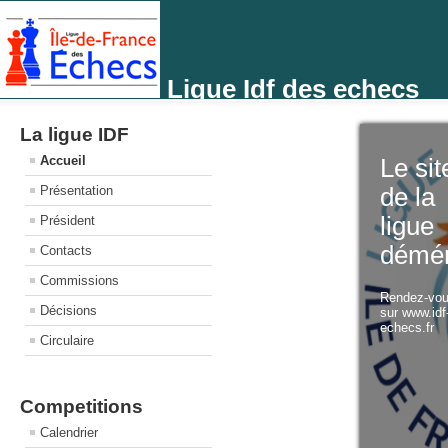
Ligue Idf des echecs
La ligue IDF
Accueil
Le sit
Présentation
de la
ligue
Président
démé
Contacts
Commissions
Rendez-vo
Décisions
sur www.idf
echecs.fr
Circulaire
Competitions
Calendrier