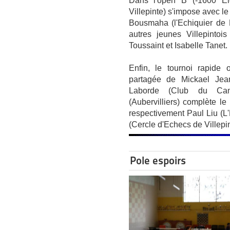
Dans l'open B (-1600 Elo
Villepinte) s'impose avec le 
Bousmaha (l'Echiquier de 
autres jeunes Villepintoi
Toussaint et Isabelle Tanet.
Enfin, le tournoi rapide 
partagée de Mickael Jea
Laborde (Club du Cana
(Aubervilliers) complète l
respectivement Paul Liu (L
(Cercle d'Echecs de Villepin
Pole espoirs