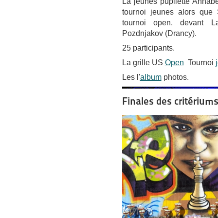
La jeunes pupilette Annabe
tournoi jeunes alors que
tournoi open, devant L
Pozdnjakov (Drancy).
25 participants.
La grille US
Open
Tournoi
Les l'
album
photos.
Finales des critérium