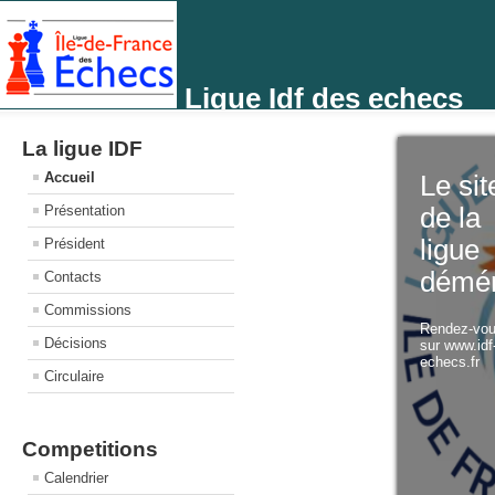
Ligue Idf des echecs
La ligue IDF
Accueil
Le sit
Présentation
de la
ligue
Président
démé
Contacts
Commissions
Rendez-vo
Décisions
sur www.idf
echecs.fr
Circulaire
Competitions
Calendrier