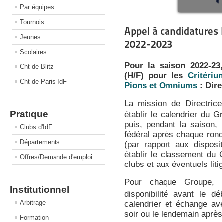
Par équipes
Tournois
Appel à candidatures 
Jeunes
2022-2023
Scolaires
Pour la saison 2022-23
Cht de Blitz
(H/F) pour les
Critériu
Cht de Paris IdF
Pions et Omniums
: Dire
La mission de Directric
Pratique
établir le calendrier du 
puis, pendant la saison, 
Clubs d'IdF
fédéral
après chaque ronde
Départements
(par rapport aux disposi
établir le classement du
Offres/Demande d'emploi
clubs et aux éventuels liti
Pour chaque Groupe, i
Institutionnel
disponibilité avant le d
Arbitrage
calendrier et échange ave
soir ou le lendemain aprè
Formation