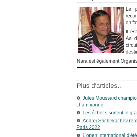
Le p
réco
en fa
Il e
As d
circ
desti
Nara est également Organisa
Plus d'articles...
Jules Moussard champio
championne
Les échecs sortent le gra
Andrei Shchekachev rem
Paris 2022
L'open international d'ét