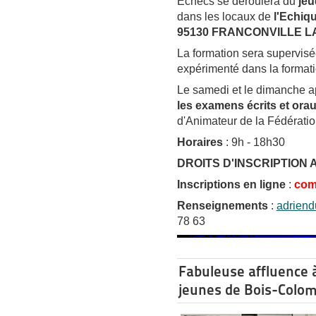
Echecs se déroulera du
jeu
dans les locaux de
l'Echiqu
95130 FRANCONVILLE 
La formation sera supervis
expérimenté dans la format
Le samedi et le dimanche ap
les examens écrits et ora
d'Animateur de la Fédérati
Horaires
: 9h - 18h30
DROITS D'INSCRIPTION 
Inscriptions en ligne
:
com
Renseignements
:
adrien
78 63
Fabuleuse affluence à
jeunes de Bois-Colo