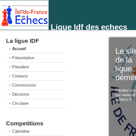
Ligue Idf des echecs
La ligue IDF
Accueil
Le sit
Présentation
de la
ligue
Président
démé
Contacts
Commissions
Rendez-vo
Décisions
sur www.idf
echecs.fr
Circulaire
Competitions
Calendrier