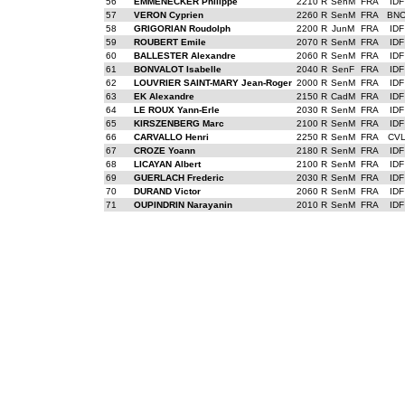
56
EMMENECKER Philippe
2210 R
SenM
FRA
IDF
57
VERON Cyprien
2260 R
SenM
FRA
BN
58
GRIGORIAN Roudolph
2200 R
JunM
FRA
IDF
59
ROUBERT Emile
2070 R
SenM
FRA
IDF
60
BALLESTER Alexandre
2060 R
SenM
FRA
IDF
61
BONVALOT Isabelle
2040 R
SenF
FRA
IDF
62
LOUVRIER SAINT-MARY Jean-Roger
2000 R
SenM
FRA
IDF
63
EK Alexandre
2150 R
CadM
FRA
IDF
64
LE ROUX Yann-Erle
2030 R
SenM
FRA
IDF
65
KIRSZENBERG Marc
2100 R
SenM
FRA
IDF
66
CARVALLO Henri
2250 R
SenM
FRA
CV
67
CROZE Yoann
2180 R
SenM
FRA
IDF
68
LICAYAN Albert
2100 R
SenM
FRA
IDF
69
GUERLACH Frederic
2030 R
SenM
FRA
IDF
70
DURAND Victor
2060 R
SenM
FRA
IDF
71
OUPINDRIN Narayanin
2010 R
SenM
FRA
IDF