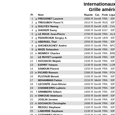
Internationaux
Grille améri
Pl
Nom
Rapide
Cat.
Fede
Ligu
1
g
FRESSINET Laurent
2980 R
SenM
FRA
IDF
2
g
TREGUBOV Pavel V.
2610 R
SenM
RUS
IDF
3
g
GULIYEV Namig
2520 R
SenM
AZE
CV
4
g
SHOKER Samy
2490 R
SenM
EGY
IDF
5
g
LE ROUX Jean-Pierre
2700 R
SenM
FRA
AL
6
g
FEDORCHUK Sergey A.
2730 R
SenM
UKR
IDF
7
g
ABERGEL Thal
2550 R
SenM
FRA
IDF
8
g
SHCHEKACHEV Andrei
2600 R
SenM
FRA
NP
9
g
MAZE Sebastien
2540 R
SenM
FRA
IDF
10
m
MONROY Charles
2490 R
SenM
FRA
BR
11
LE RUYET Leopold
2410 R
SenM
FRA
IDF
12
f
SOCHACKI Wojtek
2330 R
SenM
FRA
IDF
13
ESPRIT Yohann
2130 R
SenM
FRA
LO
14
SAMOUN Florent
2250 R
SenM
FRA
IDF
15
m
PICARD Romain
2390 R
SenM
FRA
PC
16
PLUYAUD Benoit
2160 R
SenM
FRA
IDF
17
MOHAMMAD Fahim
2210 R
MinM
FRA
IDF
18
f
LECONTE Jean-Olivier
2400 R
SenM
FRA
IDF
19
CHANDESRIS Ludovic
2150 R
SenM
FRA
IDF
20
f
GRIMBERG Gilbert
2460 R
SenM
FRA
IDF
21
m
ONKOUD Abdelaziz
2450 R
SenM
MAR
IDF
22
JOSLIN Jerome
2070 R
SenM
FRA
IDF
23
m
SOCHACKI Christophe
2490 R
SenM
FRA
IDF
24
REGOLI Stephane
2160 R
SenM
FRA
IDF
25
LABORDE Stephane
2130 R
SenM
FRA
IDF
26
m
COTONNEC Melkior
2440 R
SenM
FRA
IDF