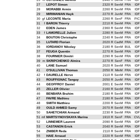
27
LEPOT Simon
2320 R
SenM
FRA
IDF
28
MORABBI Armin
2260 R
SenM
FRA
IDF
29
MIRIMANIAN Hayk
2270 R
JunM
FRA
IDF
30
gf
LECONTE Maria
2260 R
SenF
FRA
PIC
31
f
BARON Thierry
2210 R
SenM
FRA
IDF
32
EDEN James
2360 R
SenM
FRA
IDF
33
f
LAMORELLE Julien
2280 R
SenM
FRA
IDF
34
BOUTON Christophe
2240 R
SenM
FRA
IDF
35
LUTARD Florian
2020 R
CadM
FRA
IDF
36
IORDANOV Nikolay
2180 R
SenM
BUL
IDF
37
FEUGA Quentin
2270 R
SenM
FRA
IDF
38
FOURNIER Dimitri
2290 R
SenM
FRA
IDF
39
m
SKRIPCHENKO Almira
2270 R
SenF
FRA
IDF
40
LANE Samuel
2020 R
SenM
FRA
IDF
41
O'SULLIVAN Thomas
2050 R
MinM
FRA
IDF
42
f
DAURELLE Herve
2110 R
SenM
FRA
IDF
43
ROUFFIGNAC Tanguy
2050 R
JunM
FRA
IDF
44
GEOFFROY Daniel
2001 E
SenM
FRA
IDF
45
ZELLER Olivier
2160 R
SenM
FRA
IDF
46
BENBARA Brahim
2180 R
SenM
FRA
IDF
47
FAVRE Mathieu
2180 R
SenM
FRA
IDF
48
SMITH Matthieu
2200 R
SenM
FRA
IDF
49
OULD AHMED Samy
2070 R
SenM
FRA
IDF
50
SAHETCHIAN Armand
2230 R
SenM
FRA
IDF
51
mf
MARTSYNOVSKAYA Marina
1910 R
SenF
FRA
CV
52
LINNEMER Laurent
2090 R
SenM
FRA
IDF
53
CASTANON Erick
2040 R
SenM
FRA
IDF
54
ZNIBER Reda
2110 R
SenM
FRA
IDF
55
HAIE Arnaud
2220 R
SenM
FRA
IDF