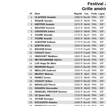
Festival 
Grille améri
Pl
Nom
Rapide
Cat.
Fede
Ligue
1
VLACHOS Anatole
1960 R
BenM
FRA
IDF
2
ROQUE Gaetan
2000 R
MinM
FRA
IDF
3
KIEFFER Anatole
1970 R
MinM
FRA
IDF
4
NGUYEN Vincent
1910 R
MinM
FRA
IDF
5
CHOSSON Julien
1840 R
MinM
FRA
IDF
6
TOURE Shanthi
1770 R
BenF
FRA
IDF
7
TOURE Ananth
1930 R
MinM
FRA
IDF
8
GUEHTAR Sofiane
1770 R
BenM
FRA
IDF
9
QUETIN Alois
1830 R
BenM
FRA
IDF
10
BASSINI Emile
1770 R
PupM
FRA
IDF
11
COULET Axel
1410 R
PupM
FRA
IDF
12
HINGOUET Matthieu
1890 R
BenM
FRA
IDF
13
NEYROUMANDE Adrien
1610 R
BenM
FRA
IDF
14
LUX Hugo De Melo
1950 R
BenM
BRA
IDF
15
MOKRANI Rayan
1900 R
BenM
FRA
IDF
16
MEILLON Judicael
1540 R
PouM
FRA
IDF
17
MILROY Melena
1560 R
MinF
FRA
IDF
18
NUNEZ Cenzo
1510 R
MinM
FRA
IDF
19
COULET Arthur
1590 R
BenM
FRA
IDF
20
MASALLES Pierre
1650 R
MinM
FRA
IDF
21
HOUHOU Alexandre
1650 R
MinM
FRA
IDF
22
DENOUEL FRICKER Damien
1630 R
BenM
FRA
IDF
23
LE Quan Anh
1710 R
BenM
FRA
IDF
24
AYOUB Georges
1700 R
PupM
FRA
IDF
25
KOCAUSTA Antoine
1480 R
BenM
FRA
IDF
26
POPOV Konstantin.
2000 R
PouM
RUS
IDF