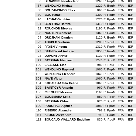
86
BENASSIS Nicola-Henri
1260 R
PupM
FRA
IDF
87
WENDLING Michael
1220 R
BenM
FRA
IDF
88
BOUZAMONDO Elias
960 R
PouM
FRA
IDF
89
BOU Rafael
1300 R
PouM
FRA
IDF
90
LACHAT Gauthier
1270 R
PpoM
FRA
IDF
91
BEN FRAJ Hamza
1310 R
PupM
FRA
IDF
92
ROUCHON Nicolas
1190 R
PouM
FRA
IDF
93
NGUYEN Clement
1360 R
PouM
FRA
IDF
94
OUDJHANI Damien
1120 R
BenM
FRA
IDF
95
TOKPLO Victoria
1200 R
PouF
FRA
IDF
96
PAYEN Vincent
1310 R
PpoM
FRA
IDF
97
STAN David Antonio
1050 R
PouM
FRA
IDF
98
DUPONT Arthur
1130 R
PupM
FRA
IDF
99
STEPHAN Margaux
1240 R
PouF
FRA
IDF
100
LABESSE Lise
980 R
PouF
FRA
IDF
101
WENDLING Raphael
1060 R
PupM
FRA
IDF
102
WENDLING Eleonore
1040 R
PpoF
FRA
IDF
103
NAVE Victor
1060 R
PpoM
FRA
IDF
104
KOCAUSTA Sila Celine
1060 R
PouF
FRA
IDF
105
SAINT-CYR Antonin
960 R
PpoM
FRA
IDF
106
CLEGUER Maxens
1160 R
PouM
FRA
IDF
107
BOUSMAHA Leila
880 R
PpoF
FRA
IDF
108
STEPHAN Chloe
970 R
PpoF
FRA
IDF
109
FOUGHALI Aghiles
1080 R
PpoM
FRA
IDF
110
RIBEIRO Alxandre
799 E
PpoM
FRA
IDF
111
KLOSS Alexandre
799 E
PouM
FRA
IDF
112
BOUCAUD VIALLARD Endeline
830 R
PpoF
FRA
IDF