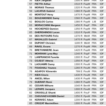
56
IDER Jargalan
1500 R
BenF
FRA
IDF
57
FIETTA Arthur
1510 R
PupM
FRA
IDF
58
MORAIS Thomas
1320 R
PouM
FRA
IDF
59
LACATUS Gabriel
1380 R
PpoM
FRA
IDF
60
MONTOUT Heny
1470 R
PupM
FRA
IDF
61
BOUZAMONDO Samy
1560 R
PupM
FRA
IDF
62
BOULOS Carlos
1380 R
PupM
LIB
IDF
63
MORACCHINI Margaux
1450 R
PupF
FRA
IDF
64
HOCHEPIED Damien
1350 R
PupM
FRA
IDF
65
GHERGHINOIU Lucas
1310 R
PpoM
FRA
IDF
66
DES ROTOURS Felix
1370 R
MinM
FRA
IDF
67
MASALLES Gabriel
1470 R
PupM
FRA
IDF
68
DUPONT Christen
1190 R
MinM
FRA
IDF
69
RAVEL Evans
1270 R
PupM
FRA
IDF
70
BRETONNIERE Jean
1420 R
PupM
FRA
IDF
71
MOKRANI Lyna-May
1240 R
PupF
FRA
IDF
72
LANFRANCHI Fanette
1300 R
PouF
FRA
IDF
73
COJEST Athena
1350 R
PupF
FRA
IDF
74
LAOUAMRI Samy
1300 R
PouM
FRA
IDF
75
FOUGHALI Younes
1260 R
PouM
FRA
IDF
76
AGAPOV Klimentiv
799 E
PouM
FRA
IDF
77
KIEN Clovis
1430 R
PouM
FRA
IDF
78
ANCEL Milan
1430 R
PupM
FRA
IDF
79
GUERAFI Remi
1380 R
PupM
FRA
IDF
80
CESARI Milhane
1040 R
BenM
FRA
IDF
81
LEPAPE Jacques
1300 R
PouM
FRA
IDF
82
CROISILLE Shanti
1400 R
PouF
FRA
IDF
83
CHOUVAEV-KOMIN Daniel
1350 R
PpoM
FRA
IDF
84
KERAVEC Adam
1200 R
BenM
FRA
IDF
85
CROZAT Maximillien
1300 R
PouM
FRA
IDF