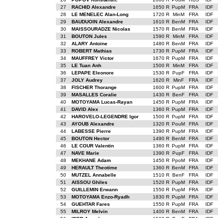
27
RACHID Alexandre
1650 R
PupM
FRA
IDF
28
LE MENELEC Alan-Long
1720 R
MinM
FRA
IDF
29
BAUDUOIN Alexandre
1610 R
BenM
FRA
IDF
30
MAISSOURADZE Nicolas
1570 R
BenM
FRA
IDF
31
BOUTON Jules
1590 R
MinM
FRA
IDF
32
ALARY Antoine
1480 R
BenM
FRA
IDF
33
ROBERT Mathias
1730 R
PupM
FRA
IDF
34
MAUFFREY Victor
1670 R
PupM
FRA
IDF
35
LE Tuan Anh
1500 R
MinM
FRA
IDF
36
LEPAPE Eleonore
1530 R
PupF
FRA
IDF
37
JOLY Audrey
1620 R
MinF
FRA
IDF
38
FISCHER Thorange
1600 R
PupM
FRA
IDF
39
MASALLES Coralie
1430 R
BenF
FRA
IDF
40
MOTOYAMA Lucas-Rayan
1450 R
PupM
FRA
IDF
41
DAVID Alex
1360 R
PupM
FRA
IDF
42
HAROVELO-LEGENDRE Igor
1500 R
PupM
FRA
IDF
43
AYOUB Alexandre
1320 R
PouM
FRA
IDF
44
LABESSE Pierre
1390 R
PupM
FRA
IDF
45
BOUTON Hector
1490 R
BenM
FRA
IDF
46
LE COUR Valentin
1360 R
PupM
FRA
IDF
47
NAVE Marie
1390 R
PupF
FRA
IDF
48
MEKHANE Adam
1450 R
PpoM
FRA
IDF
49
HERAULT Theotime
1360 R
BenM
FRA
IDF
50
MUTZEL Annabelle
1510 R
BenF
FRA
IDF
51
AISSOU Ghiles
1520 R
PupM
FRA
IDF
52
GUILLEMIN Erwann
1550 R
PupM
FRA
IDF
53
MOTOYAMA Enzo-Ryadh
1830 R
PupM
FRA
IDF
54
GUEHTAR Fares
1550 R
PupM
FRA
IDF
55
MILROY Melvin
1400 R
BenM
FRA
IDF