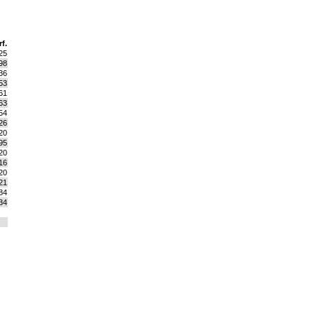
rf.
25
98
36
53
61
63
54
26
20
95
20
16
20
21
84
34