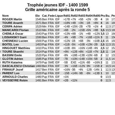
Trophée jeunes IDF - 1400 1599
Grille américaine après la ronde 5
Nom
Elo
Cat.
Fede
Ligue
Rd01
Rd02
Rd03
Rd04
Rd05
Pts
Bu.
Pe
ROGER Martin
1545
Ben
FRA
IDF
>17B
+7N
+5B
+2N
-3B
4
16
17
TOURE Ananth
1571
Ben
FRA
IDF
>18N
+4B
+3N
-1B
+8N
4
16
16
CERIPA Adrien
1529
Min
FRA
IDF
+14B
+15N
-2B
+7B
+1N
4
12,5
17
MANICARDI Florian
1510
Min
FRA
IDF
+6B
-2N
+15B
=5N
+9B
3,5
13,5
16
CHEMLA Oscar
1543
Pup
FRA
IDF
+13N
+8B
-1N
=4B
+12N
3,5
13
16
LISSIANSKY Garri
1590
Ben
FRA
IDF
-4N
+9B
-7N
+16B
+11N
3
11
15
CHESNEAU Lucien
1500
Pup
FRA
IDF
+12N
-1B
+6B
-3N
=10B
2,5
15
15
BOITEL Leo
1453
Pup
FRA
IDF
+11B
-5N
=10B
+13N
-2B
2,5
12,5
15
HINGOUET Matthieu
1410
Pou
FRA
IDF
=10B
-6N
+16N
+14B
-4N
2,5
12
15
0
TOURE Shanthi
1514
Pup
FRA
IDF
=9N
=12B
=8N
=11B
=7N
2,5
11
14
1
BASSINI Emile
1520
Ppo
FRA
IDF
-8N
>18B
=13B
=10N
-6B
2
12
13
2
GLOTIN Adrien
1585
Pup
FRA
IDF
-7B
=10N
=14B
+15N
-5B
2
11,5
14
3
RUTH Katarina
1479
Pup
SWE
IDF
-5B
EXE
=11N
-8B
=16N
2
11
13
4
DASCALESCU Christian
1460
Ben
FRA
IDF
-3N
=16B
=12N
-9N
+15B
2
10,5
14
5
FRIHAUF Jozef
1417
Ben
FRA
IDF
+16N
-3B
-4N
-12B
-14N
1
12,5
12
6
PARENT Leo
1520
Pup
FRA
IDF
-15B
=14N
-9B
-6N
=13B
1
10
12
7
ARNOULD Charles
1480
Pup
FRA
IDF
<1N
0
13,5
8
VEYSSEYRE Robin
1491
Ben
FRA
IDF
<2B
<11N
0
12,5