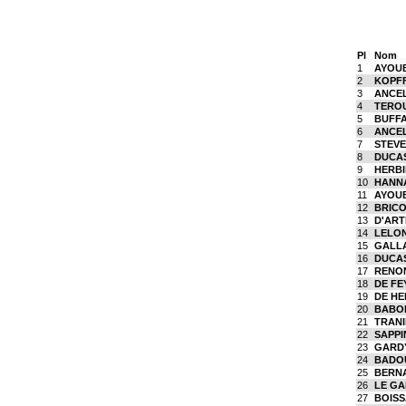
Pl
Nom
1
AYOUB
2
KOPFF
3
ANCEL
4
TEROU
5
BUFFA
6
ANCEL
7
STEVE
8
DUCAS
9
HERBI
10
HANNA
11
AYOUB
12
BRICO
13
D'ART
14
LELON
15
GALLA
16
DUCAS
17
RENON
18
DE FE
19
DE HE
20
BABOI
21
TRANIE
22
SAPPI
23
GARDY
24
BADOU
25
BERNA
26
LE GA
27
BOISS