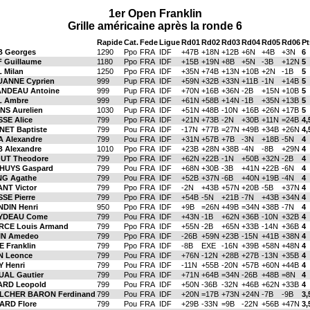
1er Open Franklin
Grille américaine après la ronde 6
Rapide
Cat.
Fede
Ligue
Rd01
Rd02
Rd03
Rd04
Rd05
Rd06
Pt
 Georges
1290
Ppo
FRA
IDF
+47B
+18N
+12B
+6N
+4B
+3N
6
 Guillaume
1180
Ppo
FRA
IDF
+15B
+19N
+8B
+5N
-3B
+12N
5
 Milan
1250
Ppo
FRA
IDF
+35N
+74B
+13N
+10B
+2N
-1B
5
ANNE Cyprien
999
Pup
FRA
IDF
+59N
+32B
+33N
+11B
-1N
+14B
5
NDEAU Antoine
999
Pup
FRA
IDF
+70N
+16B
+36N
-2B
+15N
+10B
5
 Ambre
999
Pup
FRA
IDF
+61N
+58B
+14N
-1B
+35N
+13B
5
NS Aurelien
1030
Pup
FRA
IDF
+51N
+48B
-10N
+16B
+26N
+17B
5
SE Alice
799
Ppo
FRA
IDF
+21N
+73B
-2N
+30B
+11N
=24B
4,
NET Baptiste
799
Pou
FRA
IDF
-17N
+77B
=27N
+49B
+34B
+26N
4,
 Alexandre
799
Pou
FRA
IDF
+31N
+57B
+7B
-3N
+18B
-5N
4
 Alexandre
1010
Ppo
FRA
IDF
+23B
+28N
+38B
-4N
-8B
+29N
4
UT Theodore
799
Ppo
FRA
IDF
+62N
+22B
-1N
+50B
+32N
-2B
4
HUYS Gaspard
799
Pou
FRA
IDF
+68N
+30B
-3B
+41N
+22B
-6N
4
G Agathe
799
Pou
FRA
IDF
+52B
+37N
-6B
+40N
+19B
-4N
4
NT Victor
799
Ppo
FRA
IDF
-2N
+43B
+57N
+20B
-5B
+37N
4
SE Pierre
799
Ppo
FRA
IDF
+54B
-5N
+21B
-7N
+43B
+34N
4
DIN Henri
950
Ppo
FRA
IDF
+9B
=26N
+49B
=34N
+38B
-7N
4
YDEAU Come
799
Pou
FRA
IDF
+43N
-1B
+62N
+36B
-10N
+32B
4
RCE Louis Armand
799
Ppo
FRA
IDF
+55N
-2B
+65N
+33B
-14N
+36B
4
N Amedeo
799
Ppo
FRA
IDF
-26B
+59N
+23B
-15N
+41B
+38N
4
 Franklin
799
Ppo
FRA
IDF
-8B
EXE
-16N
+39B
+58N
+48N
4
N Leonce
799
Pou
FRA
IDF
+76N
-12N
+28B
+27B
-13N
+35B
4
 Henri
799
Pou
FRA
IDF
-11N
+55B
-20N
+57B
+60N
+44B
4
AL Gautier
799
Pou
FRA
IDF
+71N
+64B
=34N
-26B
+48B
=8N
4
RD Leopold
799
Pou
FRA
IDF
+50N
-36B
-32N
+46B
+62N
+33B
4
LCHER BARON Ferdinand
799
Pou
FRA
IDF
+20N
=17B
+73N
+24N
-7B
-9B
3,
ARD Flore
799
Pou
FRA
IDF
+29B
-33N
=9B
-22N
+56B
+47N
3,