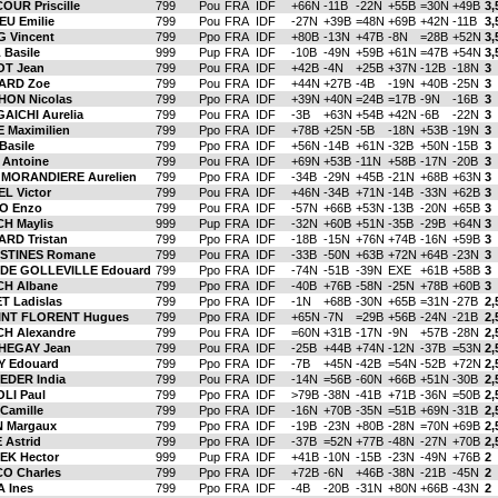
OUR Priscille
799
Pou
FRA
IDF
+66N
-11B
-22N
+55B
=30N
+49B
3,
EU Emilie
799
Pou
FRA
IDF
-27N
+39B
=48N
+69B
+42N
-11B
3,
 Vincent
799
Ppo
FRA
IDF
+80B
-13N
+47B
-8N
=28B
+52N
3,
 Basile
999
Pup
FRA
IDF
-10B
-49N
+59B
+61N
=47B
+54N
3,
T Jean
799
Pou
FRA
IDF
+42B
-4N
+25B
+37N
-12B
-18N
3
ARD Zoe
799
Pou
FRA
IDF
+44N
+27B
-4B
-19N
+40B
-25N
3
ON Nicolas
799
Ppo
FRA
IDF
+39N
+40N
=24B
=17B
-9N
-16B
3
AICHI Aurelia
799
Pou
FRA
IDF
-3B
+63N
+54B
+42N
-6B
-22N
3
 Maximilien
799
Ppo
FRA
IDF
+78B
+25N
-5B
-18N
+53B
-19N
3
Basile
799
Ppo
FRA
IDF
+56N
-14B
+61N
-32B
+50N
-15B
3
 Antoine
799
Pou
FRA
IDF
+69N
+53B
-11N
+58B
-17N
-20B
3
 MORANDIERE Aurelien
799
Ppo
FRA
IDF
-34B
-29N
+45B
-21N
+68B
+63N
3
L Victor
799
Pou
FRA
IDF
+46N
-34B
+71N
-14B
-33N
+62B
3
O Enzo
799
Pou
FRA
IDF
-57N
+66B
+53N
-13B
-20N
+65B
3
CH Maylis
999
Pup
FRA
IDF
-32N
+60B
+51N
-35B
-29B
+64N
3
ARD Tristan
799
Ppo
FRA
IDF
-18B
-15N
+76N
+74B
-16N
+59B
3
STINES Romane
799
Pou
FRA
IDF
-33B
-50N
+63B
+72N
+64B
-23N
3
 DE GOLLEVILLE Edouard
799
Ppo
FRA
IDF
-74N
-51B
-39N
EXE
+61B
+58B
3
CH Albane
799
Ppo
FRA
IDF
-40B
+76B
-58N
-25N
+78B
+60B
3
T Ladislas
799
Ppo
FRA
IDF
-1N
+68B
-30N
+65B
=31N
-27B
2,
INT FLORENT Hugues
799
Ppo
FRA
IDF
+65N
-7N
=29B
+56B
-24N
-21B
2,
CH Alexandre
799
Pou
FRA
IDF
=60N
+31B
-17N
-9N
+57B
-28N
2,
HEGAY Jean
799
Pou
FRA
IDF
-25B
+44B
+74N
-12N
-37B
=53N
2,
 Edouard
799
Ppo
FRA
IDF
-7B
+45N
-42B
=54N
-52B
+72N
2,
EDER India
799
Pou
FRA
IDF
-14N
=56B
-60N
+66B
+51N
-30B
2,
LI Paul
799
Ppo
FRA
IDF
>79B
-38N
-41B
+71B
-36N
=50B
2,
Camille
799
Ppo
FRA
IDF
-16N
+70B
-35N
=51B
+69N
-31B
2,
N Margaux
799
Ppo
FRA
IDF
-19B
-23N
+80B
-28N
=70N
+69B
2,
 Astrid
799
Ppo
FRA
IDF
-37B
=52N
+77B
-48N
-27N
+70B
2,
EK Hector
999
Pup
FRA
IDF
+41B
-10N
-15B
-23N
-49N
+76B
2
O Charles
799
Ppo
FRA
IDF
+72B
-6N
+46B
-38N
-21B
-45N
2
 Ines
799
Ppo
FRA
IDF
-4B
-20B
-31N
+80N
+66B
-43N
2