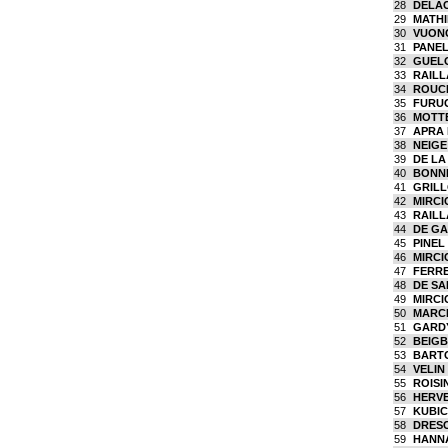
28
DELAC
29
MATHI
30
VUONG
31
PANEL
32
GUELO
33
RAILL
34
ROUCH
35
FURUG
36
MOTTE
37
APRA 
38
NEIGE
39
DE LA
40
BONNE
41
GRILL
42
MIRCI
43
RAILL
44
DE GA
45
PINEL
46
MIRCI
47
FERRE
48
DE SA
49
MIRCI
50
MARC
51
GARDY
52
BEIGB
53
BARTO
54
VELIN 
55
ROISI
56
HERVE
57
KUBIC
58
DRESC
59
HANNA