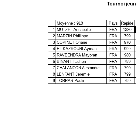
Tournoi jeu
Moyenne : 918
Pays
Rapide
1
MUTZEL Annabelle
FRA
1320
2
MARZIN Phillippe
FRA
799
3
COPINET Oriane
FRA
970
4
EL KAZROUNI Ayman
FRA
999
5
RAVEENDRA Mayoran
FRA
980
6
BINANT Hadrien
FRA
799
7
CHALANCON Alexandre
FRA
799
8
LENFANT Jeremie
FRA
799
9
TORRAS Paulin
FRA
799