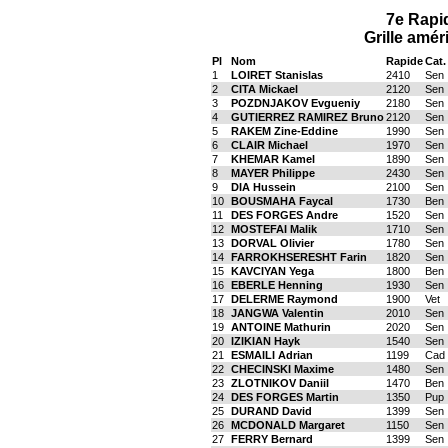
7e Rapi
Grille amér
Pl
Nom
Rapide
Cat.
1
LOIRET Stanislas
2410
Sen
2
CITA Mickael
2120
Sen
3
POZDNJAKOV Evgueniy
2180
Sen
4
GUTIERREZ RAMIREZ Bruno
2120
Sen
5
RAKEM Zine-Eddine
1990
Sen
6
CLAIR Michael
1970
Sen
7
KHEMAR Kamel
1890
Sen
8
MAYER Philippe
2430
Sen
9
DIA Hussein
2100
Sen
10
BOUSMAHA Faycal
1730
Ben
11
DES FORGES Andre
1520
Sen
12
MOSTEFAI Malik
1710
Sen
13
DORVAL Olivier
1780
Sen
14
FARROKHSERESHT Farin
1820
Sen
15
KAVCIYAN Yega
1800
Ben
16
EBERLE Henning
1930
Sen
17
DELERME Raymond
1900
Vet
18
JANGWA Valentin
2010
Sen
19
ANTOINE Mathurin
2020
Sen
20
IZIKIAN Hayk
1540
Sen
21
ESMAILI Adrian
1199
Cad
22
CHECINSKI Maxime
1480
Sen
23
ZLOTNIKOV Daniil
1470
Ben
24
DES FORGES Martin
1350
Pup
25
DURAND David
1399
Sen
26
MCDONALD Margaret
1150
Sen
27
FERRY Bernard
1399
Sen