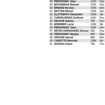
28
PERSONNIC Silas
1320
Pup
29
BOUSMAHA Wassel
1440
Ppo
30
BRIAND Nicolas
1490
Sen
31
BETTAN Michel
1399
Sen
32
ZLOTNIKOV Alexander
1400
Vet
33
CHEVALERIAS Guilhem
1150
Pou
34
VIGOUR Solenn
799
Pou
35
MONNIER Lucie
1399
Vet
36
PERSONNIC Yann
1399
Sen
37
REYES HERNANDEZ Bismar
960
Pou
38
PERSONNIC Margot
900
Ppo
39
VIGOUR Oanell
999
Ben
40
CABOTTE Bernard
1399
Vet
41
SOUIOU Adam
799
Pou