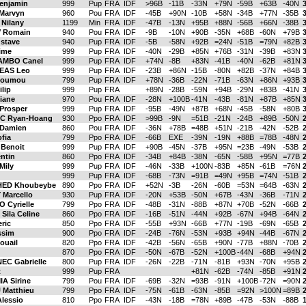
njamin
999
Pup
FRA
IDF
>96B
-11B
-33N
+79N
-59B
+63B
-40N
Marvyn
960
Pou
FRA
IDF
-45B
+90N
-10B
+58N
-34B
+77N
-35B
Nilany
1199
Min
FRA
IDF
-47B
-13N
+95B
+88N
-56B
+66N
-38B
 Romain
940
Pou
FRA
IDF
-9B
-10N
+90B
-35N
+68B
-60N
+79B
stave
940
Pup
FRA
IDF
-5B
-58N
+92B
=24N
-51B
=79N
+82B
ime
999
Pup
FRA
IDF
-40N
-29B
+85N
+76B
-31N
-39B
+83N
AMBO Canel
999
Pup
FRA
IDF
+74N
-8B
+83N
-41B
-40N
-62B
+81N
EAS Leo
999
Pup
FRA
IDF
-23B
+86N
-15B
-80N
+82B
-37N
+84B
noumou
799
Pup
FRA
IDF
+78N
-36B
-22N
-71B
-63N
+86N
+93B
lip
999
Pup
FRA
+89N
-28B
-59N
+94B
-29N
+83B
-41N
iane
970
Pou
FRA
IDF
-28N
+100B
-41N
-43B
-81N
+87B
+85N
Prosper
999
Pup
FRA
IDF
-95B
-49N
+87B
+68N
-45B
-58N
+80B
C Ryan-Hoang
930
Ppo
FRA
IDF
>99B
-9N
=51B
-21N
-24B
+89B
-50N
2
Damien
860
Pou
FRA
IDF
-36N
+78B
=48B
+51N
-21B
-42N
-52B
2
fia
799
Ppo
FRA
IDF
-66B
EXE
-39N
-19N
+88B
=78B
-48N
2
Benoit
999
Pup
FRA
IDF
+90B
-45N
-37B
+95N
=23B
-49N
-53B
2
ntin
860
Ppo
FRA
IDF
-34B
+84B
-38N
-65N
-58B
+95N
=77B
2
ily
999
Pup
FRA
IDF
-46N
-33B
+100N
-83B
+85N
-61B
=76N
2
999
Pup
FRA
IDF
-68B
-73N
=91B
=49N
+95B
=74N
-51B
2
ED Khoubeybe
890
Ppo
FRA
IDF
+52N
-3B
-26N
-60B
=53N
=64B
-63N
Marcello
930
Pup
FRA
IDF
-20N
+53B
-50N
+67B
-43N
-36B
-71N
 Cyrielle
799
Ppo
FRA
IDF
-48B
-31N
-88B
+87N
+70B
-52N
-66B
ila Celine
860
Ppo
FRA
IDF
-16B
-51N
-44N
+92B
-67N
+94B
-64N
ric
850
Ppo
FRA
IDF
-55B
+93N
-66B
+77N
-19B
-69N
-65B
ssim
900
Ppo
FRA
IDF
-24B
-76N
-53N
+93B
+94N
-44B
-67N
ouail
820
Ppo
FRA
IDF
-42B
-56N
-65B
+90N
-77B
+88N
-70B
870
Ppo
FRA
IDF
-50N
-67B
-52N
+100B
-44N
-68B
+94N
C Gabrielle
800
Pup
FRA
IDF
-26N
-22B
-71N
-81B
+93N
-70N
+95B
t
999
Pup
FRA
+81N
-62B
-74N
-85B
+91N
A Sirine
799
Pou
FRA
IDF
-69B
-32N
=93B
-91N
+100B
-72N
=90N
Matthieu
799
Ppo
FRA
IDF
-75N
-61B
-63N
-85B
=92N
>100N
=89B
lessio
810
Ppo
FRA
IDF
-43N
-18B
=78N
+89B
-47B
-53N
-88B
1