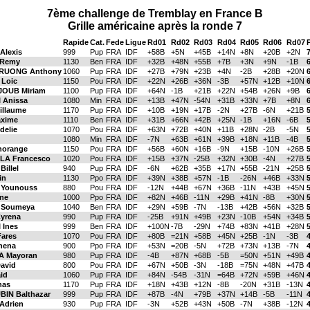
7ème challenge de Tremblay en France B
Grille américaine après la ronde 7
Rapide
Cat.
Fede
Ligue
Rd01
Rd02
Rd03
Rd04
Rd05
Rd06
Rd07
Alexis
999
Pup
FRA
IDF
+58B
+5N
+45B
+14N
+8N
+20B
+2N
Remy
1130
Ben
FRA
IDF
+32B
+48N
+55B
+7B
+3N
+9N
-1B
RUONG Anthony
1060
Pup
FRA
IDF
+27B
+79N
+23B
+4N
-2B
+28B
+20N
Loic
1150
Pou
FRA
IDF
+22N
+26B
+36N
-3B
+57N
+12B
+10N
OUB Miriam
1100
Pup
FRA
IDF
+64N
-1B
+21B
+22N
+54B
+26N
+9B
Anissa
1080
Min
FRA
IDF
+13B
+47N
-54N
+31B
+33N
+7B
+8N
illaume
1170
Pup
FRA
IDF
+10B
+19N
+17B
-2N
+27B
-6N
+21B
xime
1110
Ben
FRA
IDF
+31B
+66N
+42B
+25N
-1B
+16N
-6B
delie
1070
Pou
FRA
IDF
+63N
+72B
+40N
+11B
+28N
-2B
-5N
1080
Min
FRA
IDF
-7N
+63B
+61N
+39B
+18N
+11B
-4B
horange
1150
Pou
FRA
IDF
+56B
+60N
+16B
-9N
+15B
-10N
+26B
A Francesco
1020
Pou
FRA
IDF
+15B
+37N
-25B
+32N
+30B
-4N
+27B
illel
940
Pup
FRA
IDF
-6N
+62B
+35B
+17N
+55B
-21N
+25B
in
1130
Ppo
FRA
IDF
+39N
+38B
+57N
-1B
-26N
+46B
+33N
Younouss
880
Pou
FRA
IDF
-12N
+44B
+67N
+36B
-11N
+43B
+45N
ne
1000
Ppo
FRA
IDF
+82N
+46B
-11N
+29B
+41N
-8B
+30N
 Soumeya
1040
Ben
FRA
IDF
+29N
+59B
-7N
-13B
+42B
+56N
+32B
yrena
990
Pup
FRA
IDF
-25B
+91N
+49B
+23N
-10B
+54N
+34B
Ines
999
Ben
FRA
IDF
+100N
-7B
-29N
+74B
+83N
+41B
+28N
ares
1070
Pou
FRA
IDF
+80B
=21N
+58B
+45N
+25B
-1N
-3B
4
hena
900
Ppo
FRA
IDF
+53N
=20B
-5N
+72B
+73N
+13B
-7N
4
 Mayoran
980
Pup
FRA
IDF
-4B
+87N
+68B
-5B
=50N
+51N
+49B
4
avid
800
Pou
FRA
IDF
+67N
+50B
-3N
-18B
=75N
+48N
+47B
4
id
1060
Pup
FRA
IDF
+84N
-54B
-31N
=64B
+72N
+59B
+46N
4
nas
1170
Pup
FRA
IDF
+18N
+43B
+12N
-8B
-20N
+31B
-13N
IN Balthazar
999
Pup
FRA
IDF
+87B
-4N
+79B
+37N
+14B
-5B
-11N
Adrien
930
Pup
FRA
IDF
-3N
+52B
+43N
+50B
-7N
+38B
-12N