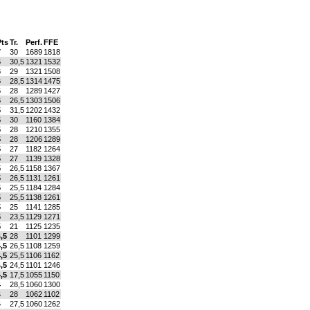
Pts
Tr.
Perf.
FFE
7
30
1689
1818
6
30,5
1321
1532
6
29
1321
1508
6
28,5
1314
1475
6
28
1289
1427
6
26,5
1303
1506
5
31,5
1202
1432
5
30
1160
1384
5
28
1210
1355
5
28
1206
1289
5
27
1182
1264
5
27
1139
1328
5
26,5
1158
1367
5
26,5
1131
1261
5
25,5
1184
1284
5
25,5
1138
1261
5
25
1141
1285
5
23,5
1129
1271
5
21
1125
1235
,5
28
1101
1299
,5
26,5
1108
1259
,5
25,5
1106
1162
,5
24,5
1101
1246
,5
17,5
1055
1150
4
28,5
1060
1300
4
28
1062
1102
4
27,5
1060
1262