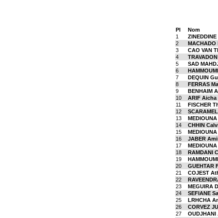
Pl
Nom
1
ZINEDDINE 
2
MACHADO 
3
CAO VAN T
4
TRAVADON 
5
SAD MAHDJ
6
HAMMOUMI 
7
DEQUIN Gu
8
FERRAS Ma
9
BENHAIM A
10
ARIF Aicha
11
FISCHER T
12
SCARAMELL
13
MEDIOUNA B
14
CHHIN Calv
15
MEDIOUNA 
16
JABER Ami
17
MEDIOUNA
18
RAMDANI C
19
HAMMOUMI 
20
GUEHTAR F
21
COJEST At
22
RAVEENDRA
23
MEGUIRA D
24
SEFIANE Sa
25
LRHCHA A
26
CORVEZ JUB
27
OUDJHANI 