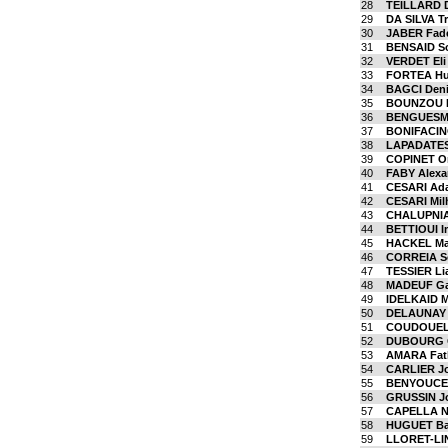
28
TEILLARD 
29
DA SILVA Tr
30
JABER Fad
31
BENSAID S
32
VERDET Eli
33
FORTEA H
34
BAGCI Den
35
BOUNZOU 
36
BENGUESMI
37
BONIFACIN
38
LAPADATES
39
COPINET O
40
FABY Alexa
41
CESARI Ad
42
CESARI Mil
43
CHALUPNIA
44
BETTIOUI 
45
HACKEL Ma
46
CORREIA S
47
TESSIER L
48
MADEUF Ga
49
IDELKAID 
50
DELAUNAY
51
COUDOUEL
52
DUBOURG G
53
AMARA Fat
54
CARLIER J
55
BENYOUCEF
56
GRUSSIN J
57
CAPELLA N
58
HUGUET Ba
59
LLORET-LI