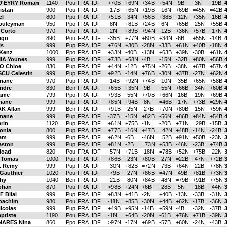
D'EYRY Roman
1140
Pou
FRA
IDF
+70B
+69N
+34B
+54N
-9B
-3N
-19B
istan
900
Pou
FRA
IDF
-17B
+65N
+19B
-16N
+69B
=45N
=42B
el
800
Ppo
FRA
IDF
+51B
-34N
+56B
+38B
-12N
+35N
-16B
ouleyman
950
Ppo
FRA
IDF
-8N
+81B
+24B
-6N
+65B
-25N
+55B
 Corto
970
Pou
FRA
IDF
-2N
+89B
+94N
-12B
+36N
+57B
-17N
ugo
890
Pou
FRA
IDF
-35B
+77N
+60B
+34N
-6B
+55N
-14B
is
999
Pup
FRA
IDF
+76N
+30B
-28N
-33B
+61N
+40B
-18N
Kenz
1000
Ppo
FRA
IDF
+33N
-40B
-13N
+63B
+39N
-30B
+61N
A Younes
999
Pup
FRA
IDF
+73B
+68N
-4B
-15N
-32B
+80N
+56B
O Chloe
830
Pup
FRA
IDF
+44N
-12B
+75N
-26B
-38N
+67B
+57N
CU Celestin
999
Pup
FRA
IDF
+92B
-14N
+76B
-30N
+37B
-27N
+62N
riane
970
Pup
FRA
IDF
-14B
+92N
+74B
-10N
-35B
+65N
+58B
ndre
830
Ben
FRA
IDF
+65B
+35N
-9B
-55N
+66B
-34N
+60B
ame
799
Ppo
FRA
IDF
+93B
-55N
+70B
+66N
-16B
-19N
+69B
hane
999
Pup
FRA
IDF
+85N
+94B
-8N
=46B
-17N
+73B
=29N
K Allan
999
Ben
FRA
IDF
+91B
-25N
-27B
+70N
+80B
-15N
+59N
Imane
999
Pup
FRA
IDF
-37B
-15N
+82B
-56N
+86B
+84N
+54B
rin
1120
Pup
FRA
IDF
+61N
+75B
-1N
-20B
+71N
=29B
-15B
3
onia
800
Pup
FRA
IDF
+77B
-16N
+47B
=42N
+48B
-14N
-24B
3
iam
999
Pup
FRA
IDF
+62N
-6B
-46N
=52B
+91N
+50B
-23N
3
ston
999
Pup
FRA
IDF
+81N
-2B
=73N
+53B
-46N
-23B
+74B
3
Moad
820
Pou
FRA
IDF
-57N
+71B
-18N
=78B
+52N
+75B
-22N
3
 Tomas
1000
Pup
FRA
IDF
+86B
-23N
+80B
-27N
=22B
-47N
+72B
3
 Remy
999
Pup
FRA
IDF
-30N
+82B
=72N
-73B
+64N
-22B
+78N
3
authier
1020
Pou
FRA
IDF
-79B
-27N
+86B
=47N
-49B
+81B
+73N
3
hy
1040
Ben
FRA
IDF
-21B
-80N
+84B
-48N
=79B
+91B
+75N
3
ohan
870
Pou
FRA
IDF
>98B
+24N
+6B
-28B
-5N
-18B
-44N
 Bilal
999
Pup
FRA
IDF
+83N
+41B
-2N
+40B
-13N
-33B
-31N
oachim
980
Pou
FRA
IDF
-11N
+85B
-30N
+44B
+62N
-17B
-36N
icolas
999
Pup
FRA
IDF
+49B
+95N
-14B
+59N
-4B
-32N
-37B
ptiste
1190
Pou
FRA
IDF
-1N
+64B
-20N
-61B
+76N
+71B
-39N
NARES Nina
860
Ppo
FRA
IDF
>97N
-17N
+69B
-57B
+60N
-24N
-43B