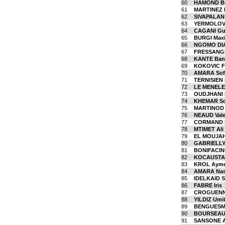
60
HAMOND Be
61
MARTINEZ 
62
SIVAPALAN 
63
YERMOLOV
64
CAGANI Gu
65
BURGI Max
66
NGOMO DI
67
FRESSANG
68
KANTE Ba
69
KOKOVIC Fi
70
AMARA Sof
71
TERNISIEN 
72
LE MENELE
73
OUDJHANI 
74
KHEMAR So
75
MARTINOD 
76
NEAUD Vale
77
CORMAND M
78
MTIMET Ali
79
EL MOUJAH
80
GABRIELLY 
81
BONIFACINO
82
KOCAUSTA S
83
KROL Ayme
84
AMARA Na
85
IDELKAID S
86
FABRE Iris
87
CROGUENNE
88
YILDIZ Umi
89
BENGUESMI
90
BOURSEAU 
91
SANSONE A