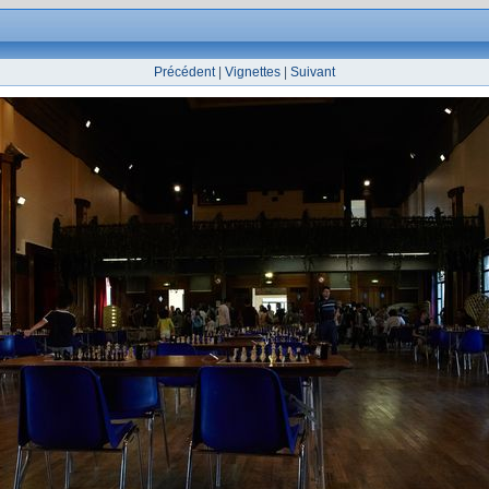
Précédent
|
Vignettes
|
Suivant