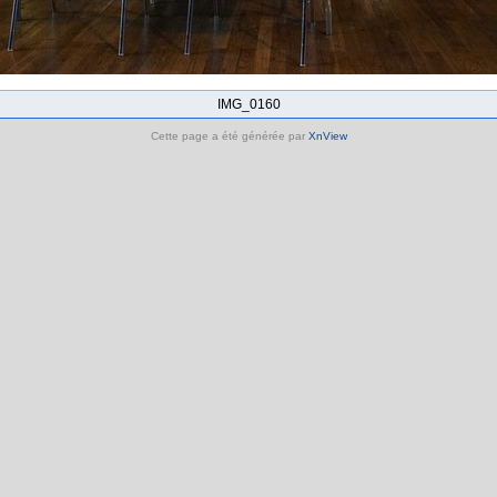
IMG_0160
Cette page a été générée par
XnView