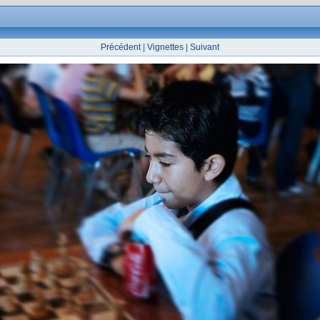
Précédent
|
Vignettes
|
Suivant