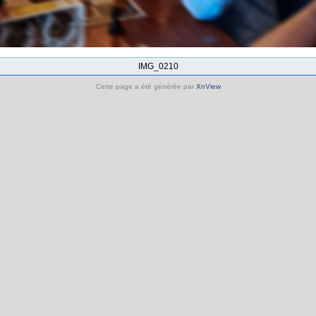
IMG_0210
Cette page a été générée par
XnView