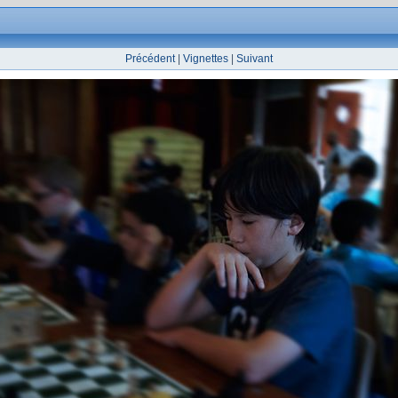
Précédent
|
Vignettes
|
Suivant