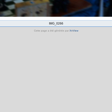
IMG_0266
Cette page a été générée par
XnView