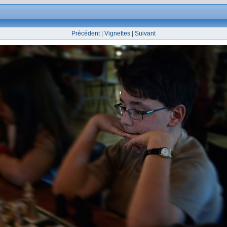
Précédent
|
Vignettes
|
Suivant