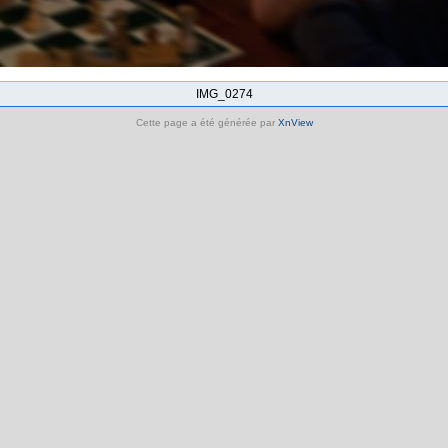
IMG_0274
Cette page a été générée par
XnView