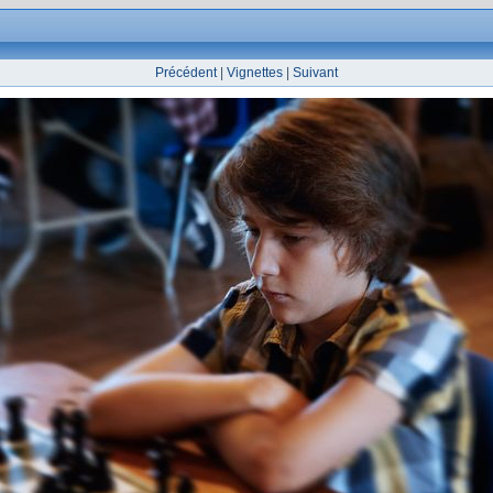
Précédent
|
Vignettes
|
Suivant