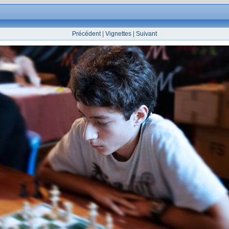
Précédent
|
Vignettes
|
Suivant