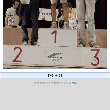
IMG_0424
Cette page a été générée par
XnView