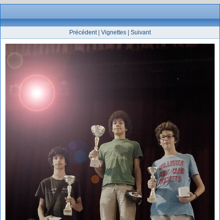
Précédent
|
Vignettes
|
Suivant