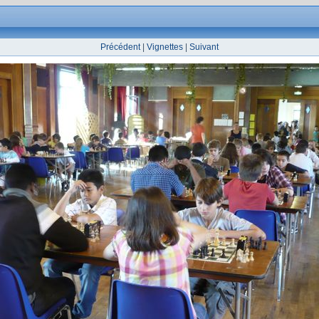
Précédent
|
Vignettes
|
Suivant