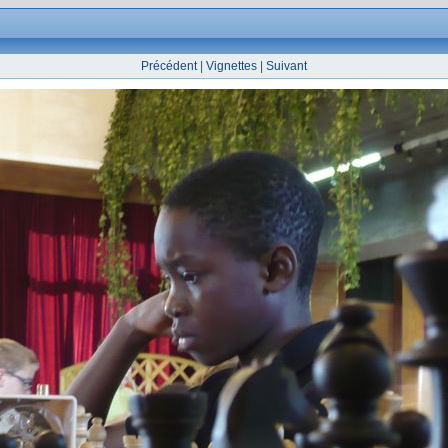
Précédent
|
Vignettes
|
Suivant