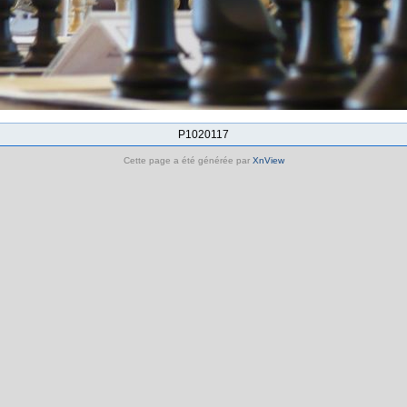
P1020117
Cette page a été générée par
XnView