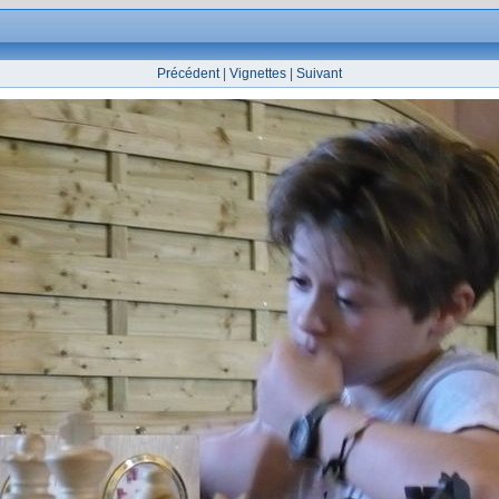
Précédent
|
Vignettes
|
Suivant