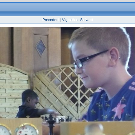
Précédent
|
Vignettes
|
Suivant