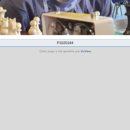
P1020184
Cette page a été générée par
XnView