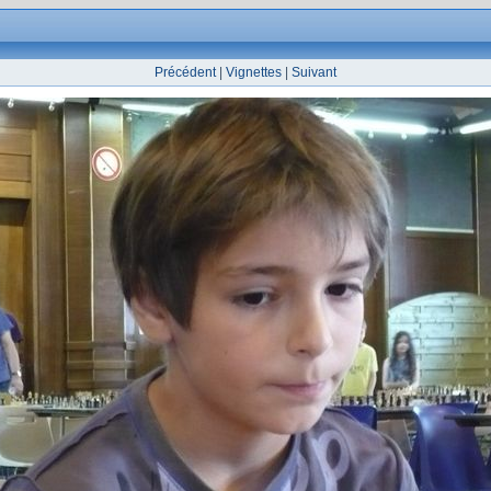
Précédent
|
Vignettes
|
Suivant