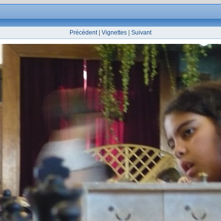
Précédent
|
Vignettes
|
Suivant