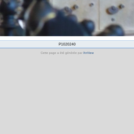
P1020240
Cette page a été générée par
XnView