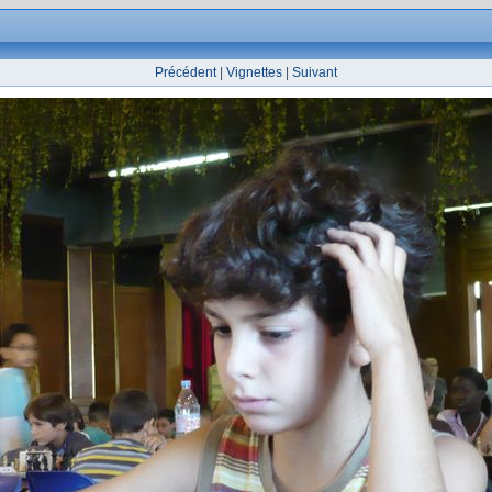
Précédent
|
Vignettes
|
Suivant