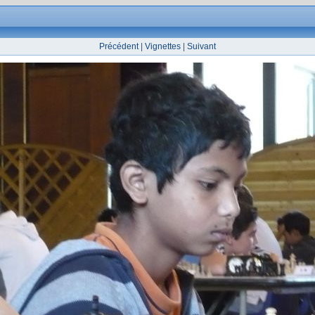
Précédent
|
Vignettes
|
Suivant