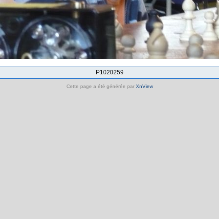
P1020259
Cette page a été générée par
XnView