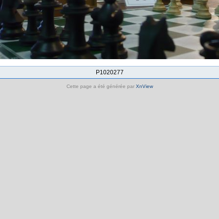
P1020277
Cette page a été générée par
XnView