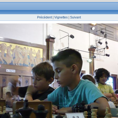
Précédent
|
Vignettes
|
Suivant