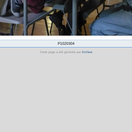
P1020304
Cette page a été générée par
XnView