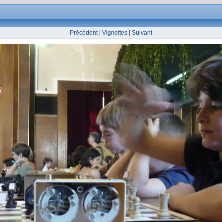
Précédent
|
Vignettes
|
Suivant