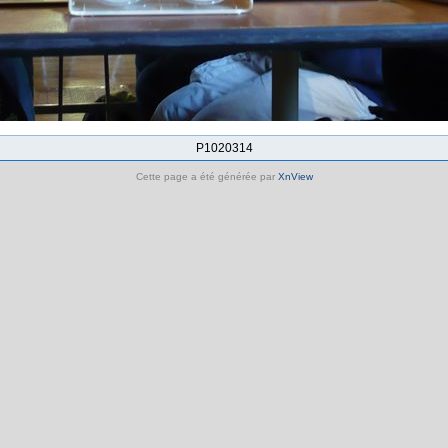
P1020314
Cette page a été générée par
XnView