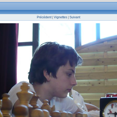
Précédent
|
Vignettes
|
Suivant