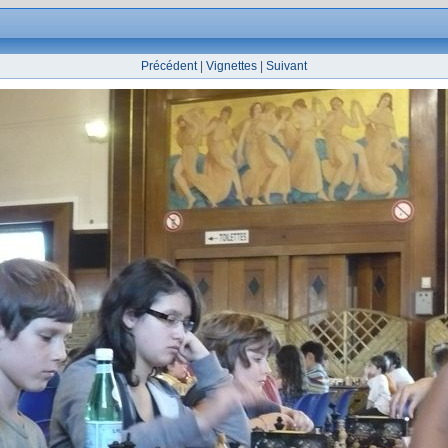
Précédent
|
Vignettes
|
Suivant