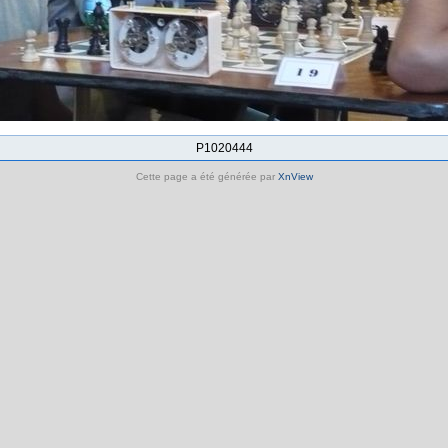
P1020444
Cette page a été générée par
XnView