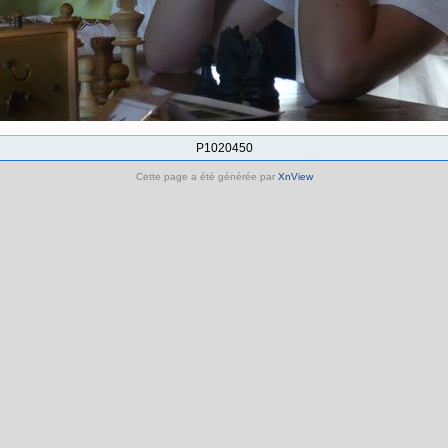
P1020450
Cette page a été générée par
XnView