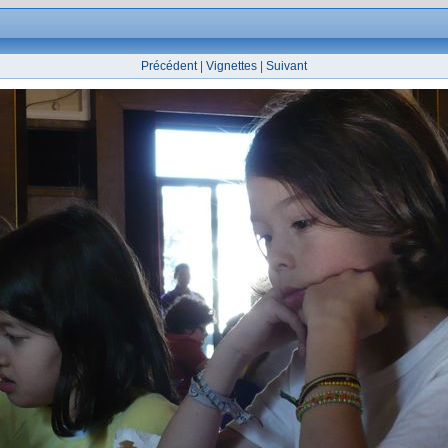
Précédent
|
Vignettes
|
Suivant