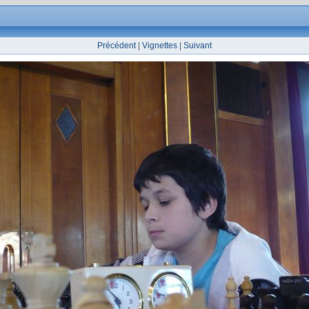
Précédent
|
Vignettes
|
Suivant