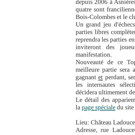
depuis 2006 à Asnières
quatre sont francilie
Bois-Colombes et le cl
Un grand jeu d'échecs
parties libres complète
reprendra les parties e
inviteront des joue
manifestation.
Nouveauté de ce Top
meilleure partie sera a
gagnant
et
perdant, s
les internautes sélec
décidera ultimement des
Le détail des appariem
la
page spéciale
du site 
Lieu: Château Ladouce
Adresse, rue Ladoucet