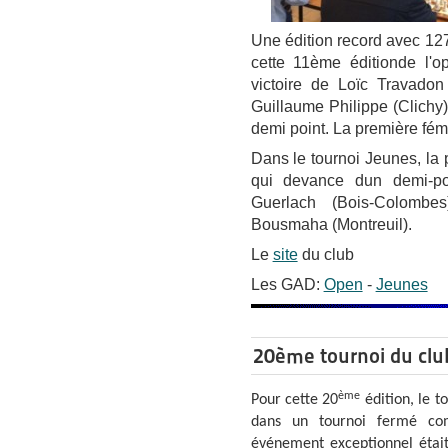
Une édition record avec 127
cette 11ème éditionde l'o
victoire de Loïc Travado
Guillaume Philippe (Clichy
demi point. La première fém
Dans le tournoi Jeunes, l
qui devance dun demi-po
Guerlach (Bois-Colombe
Bousmaha (Montreuil).
Le
site
du club
Les GAD:
Open
-
Jeunes
20ème tournoi du clu
ème
Pour cette 20
édition, le t
dans un tournoi fermé com
événement exceptionnel était