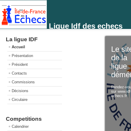
Ligue Idf des echecs
La ligue IDF
Accueil
Le sit
Présentation
de la
ligue
Président
démé
Contacts
Commissions
Rendez-vo
Décisions
sur www.idf
echecs.fr
Circulaire
Competitions
Calendrier