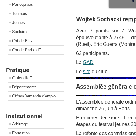
Par équipes
Tournois
Wojtek Sochacki remp
Jeunes
Avec 7 points sur 7, Wojt
Scolaires
époustouflante à 2748. Il d
Cht de Blitz
(Rueil). Eric Guerra (Montr
Cht de Paris IdF
62 participants.
La
GAD
Pratique
Le
site
du club.
Clubs d'IdF
Assemblée générale or
Départements
Offres/Demande d'emploi
L'assemblée générale ordinai
dimanche 26 juin à Paris.
Institutionnel
Premières décisions : Élect
étapes du festival jeunes 2
Arbitrage
La refonte des commissions et
Formation