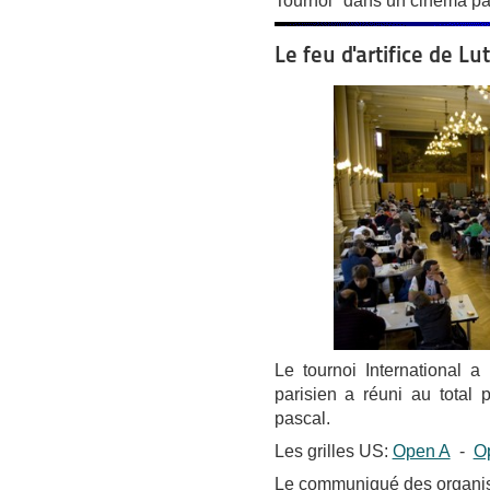
Tournoi" dans un cinéma par
Le feu d'artifice de Lu
Le tournoi International a 
parisien a réuni au total
pascal.
Les grilles US:
Open A
-
O
Le communiqué des organi