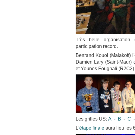
Très belle organisation
participation record.
Bertrand Kouoi (Malakoff) l'
Damien Lary (Saint-Maur) d
et Younes Foughali (R2C2) 
Les grilles US:
A
-
B
-
C
L'
étape finale
aura lieu les 6