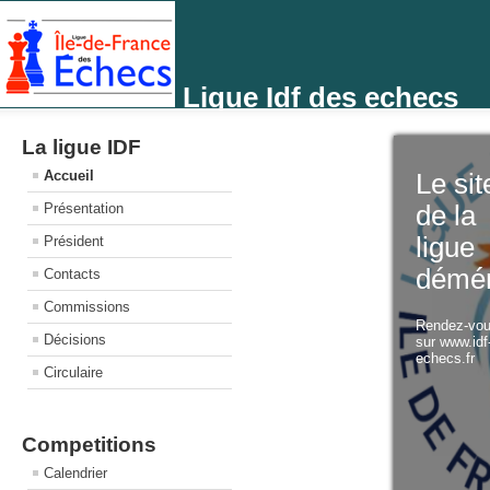
Ligue Idf des echecs
La ligue IDF
Accueil
Le sit
Présentation
de la
ligue
Président
démé
Contacts
Commissions
Rendez-vo
Décisions
sur www.idf
echecs.fr
Circulaire
Competitions
Calendrier