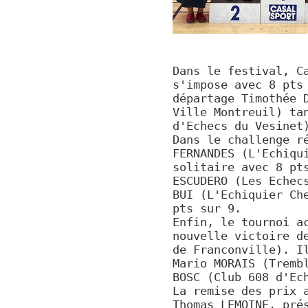
Dans le festival, C
s'impose avec 8 pts
départage Timothée 
Ville Montreuil) ta
d'Echecs du Vesinet
Dans le challenge r
FERNANDES (L'Echiqu
solitaire avec 8 pt
ESCUDERO (Les Echec
BUI (L'Echiquier Ch
pts sur 9.
Enfin, le tournoi a
nouvelle victoire d
de Franconville). I
Mario MORAIS (Tremb
BOSC (Club 608 d'Ec
La remise des prix 
Thomas LEMOINE, pré