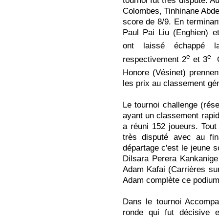
tournoi fut très disputé. Au
Colombes, Tinhinane Abde
score de 8/9. En terminan
Paul Pai Liu
(Enghien) e
ont laissé échappé 
e
e
respectivement 2
et 3
O
Honore
(Vésinet) prennen
les prix au classement gén
Le tournoi challenge
(rés
ayant un classement rapide
a réuni 152 joueurs. Tout
très disputé avec au fi
départage c'est le jeune 
Dilsara Perera Kankanige
Adam Kafai
(Carrières sur
Adam complète ce podium
Dans le tournoi Accompa
ronde qui fut décisive e