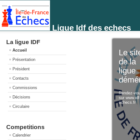
Ligue Idf des echecs
La ligue IDF
Accueil
Le sit
Présentation
de la
ligue
Président
démé
Contacts
Commissions
Rendez-vo
Décisions
sur www.idf
echecs.fr
Circulaire
Competitions
Calendrier