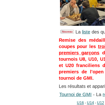
La
liste
des qua
Remise des médaill
coupes pour les
tro
premiers garçons
de
tournois U8, U10, U
et U20 franciliens 
premiers de l'open
tournoi de GMI.
Les résultats et appa
Tournoi de GMI
- La
r
U16
-
U14
-
U12