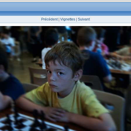
Précédent
|
Vignettes
|
Suivant