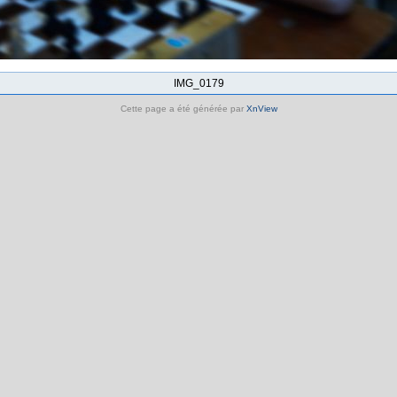
IMG_0179
Cette page a été générée par
XnView