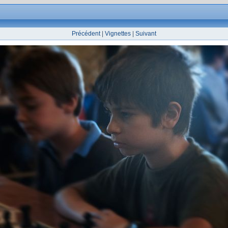
Précédent
|
Vignettes
|
Suivant