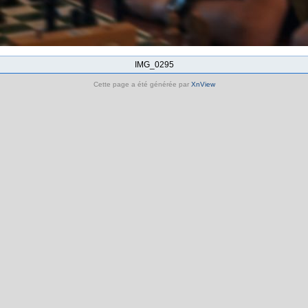
IMG_0295
Cette page a été générée par
XnView