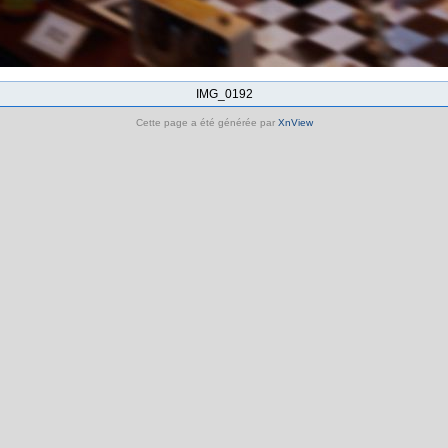
IMG_0192
Cette page a été générée par
XnView