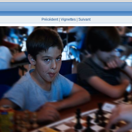
Précédent
|
Vignettes
|
Suivant