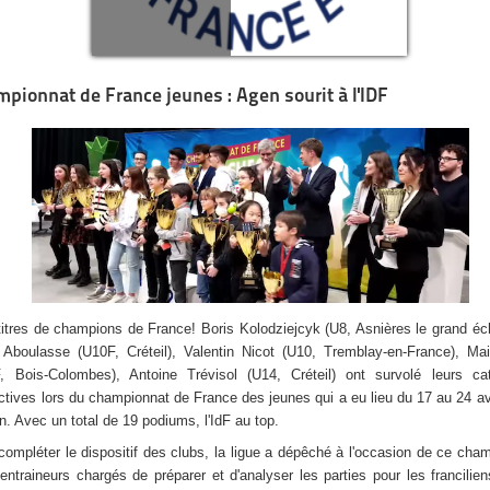
pionnat de France jeunes : Agen sourit à l'IDF
titres de champions de France! Boris Kolodziejcyk (U8, Asnières le grand éch
 Aboulasse (U10F, Créteil),
Valentin Nicot (U10, Tremblay-en-France),
Mai
, Bois-Colombes), Antoine Trévisol (U14, Créteil) ont survolé leurs cat
ctives lors du championnat de France des jeunes qui a eu lieu du 17 au 24 av
n. Avec un total de 19 podiums, l'IdF au top.
compléter le dispositif des clubs, la ligue a dépêché à l'occasion de ce cha
entraineurs chargés de préparer et d'analyser les parties pour les francilien