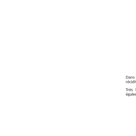
Dans 
récid
Très
égale