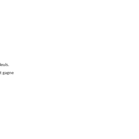
leuls.
et gagne