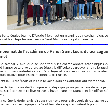
ès forte équipe Jeanne D’Arc de Melun est un magnifique vice champion. Le
ais et le collège Jeanne d’Arc de Saint Maur sont de jolis troisième.
pionnat de l’académie de Paris : Saint Louis de Gonzague
met
 le samedi 2 avril que se sont tenus les championnats académiques de
é l’annonce tardive de la date (due à la difficulté de trouver une salle auss
élection présidentielle) ce sont 6 collèges et 7 écoles qui se sont affronter
 qualificative pour les championnats de France.
petit jeu, c’est l’école et le collège Saint Louis de Gonzague qui triomphent.
ire de Saint Louis de Gonzague en collège qui passe par la case départage
t serré contre le collège Active Bilingue Jeannine Manuel et le Collège Sa
ssy.
la catégorie école, la victoire est plus nette pour Saint Louis de Gonzague q
 parties. Les deux équipes de Saint Jean de Passy complètent le podium.