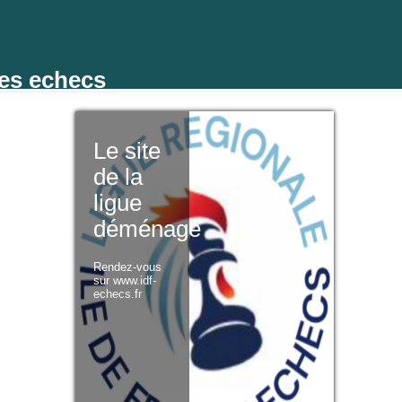
des echecs
Le site
de la
ligue
déménage
Rendez-vous
sur www.idf-
echecs.fr