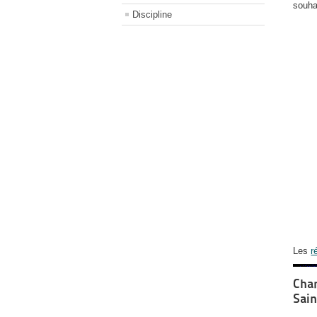
souha
Discipline
Les
r
Cham
Sain