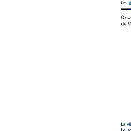
Les
p
Orsa
de V
La vi
Le s