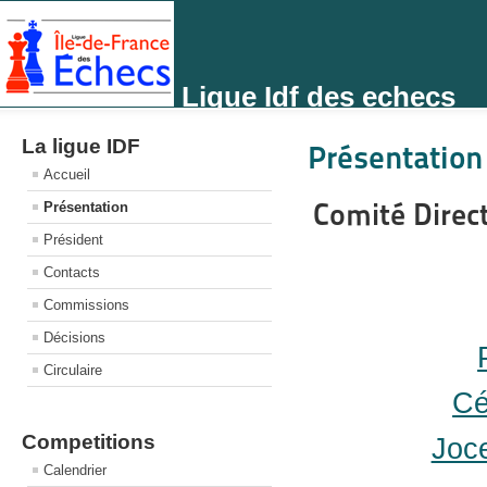
Ligue Idf des echecs
La ligue IDF
Présentation
Accueil
Comité Direc
Présentation
Président
Contacts
Commissions
Décisions
Circulaire
Cé
Competitions
Joc
Calendrier