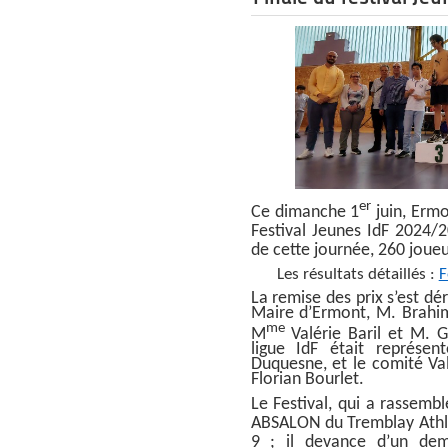
er
Ce dimanche 1
juin, Ermo
Festival Jeunes IdF 2024/
de cette journée, 260 joueur
Les résultats détaillés :
F
La remise des prix s’est d
Maire d’Ermont, M. Brahim
me
M
Valérie Baril et M. G
ligue IdF était représen
Duquesne, et le comité Val
Florian Bourlet.
Le Festival, qui a rassemb
ABSALON du Tremblay Athle
9 ; il devance d’un dem