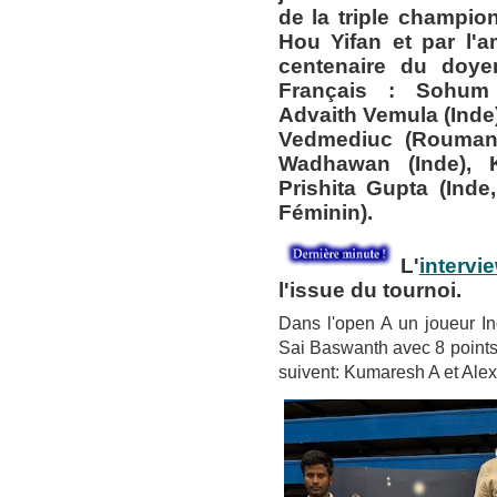
de la triple champi
Hou Yifan et par l'a
centenaire du doyen
Français : Sohum 
Advaith Vemula (Inde)
Vedmediuc (Roumani
Wadhawan (Inde), 
Prishita Gupta (Inde
Féminin).
L'
intervi
l'issue du tournoi.
Dans l'open A un joueur In
Sai Baswanth avec 8 points
suivent: Kumaresh A et Alex