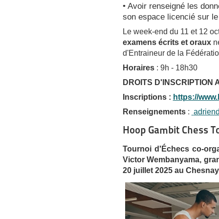
• Avoir renseigné les donn
son espace licencié sur le
Le week-end du 11 et 12 oc
examens écrits et oraux
né
d'Entraineur de la Fédérat
Horaires
: 9h - 18h30
DROITS D'INSCRIPTION 
Inscriptions :
https://www.
Renseignements
:
adrien
Hoop Gambit Chess 
Tournoi d'Échecs co-orga
Victor Wembanyama, grand
20 juillet 2025 au Chesna