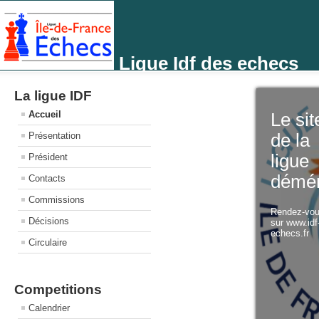
Ligue Idf des echecs
La ligue IDF
Accueil
Le sit
Présentation
de la
ligue
Président
démé
Contacts
Commissions
Rendez-vo
Décisions
sur www.idf
echecs.fr
Circulaire
Competitions
Calendrier