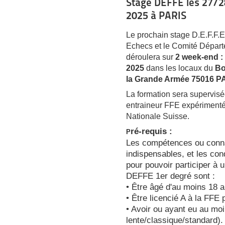
Stage DEFFE les 27/2
2025 à PARIS
Le prochain stage D.E.F.F.E
Echecs et le Comité Départ
déroulera sur
2 week-end : 
2025
dans les locaux du
Bo
la Grande Armée 75016 P
La formation sera supervis
entraineur FFE expérimenté 
Nationale Suisse.
ré-requis :
P
Les compétences ou conn
indispensables, et les cond
pour pouvoir participer à u
DEFFE 1er degré sont :
• Être âgé d'au moins 18 a
• Être licencié A à la FFE 
• Avoir ou ayant eu au mo
lente/classique/standard).