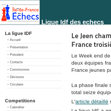
Ligue Idf des echecs
La ligue IDF
Le Jeen cham
Accueil
France trois
Présentation
Président
Le Week end de 
deux équipes fra
Contacts
France jeunes p
Commissions
Décisions
La phase finale 
Circulaire
total seize équip
Competitions
L'
article détaillé
s
Calendrier
La ligue IdF a a