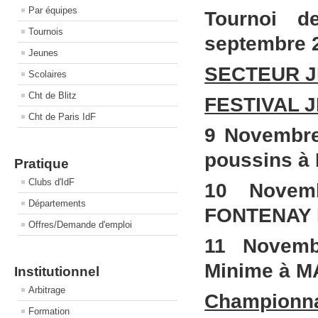
Par équipes
Tournoi d
Tournois
septembre 2
Jeunes
SECTEUR J
Scolaires
Cht de Blitz
FESTIVAL J
Cht de Paris IdF
9 Novembre 
poussins 
Pratique
Clubs d'IdF
10 Novemb
Départements
FONTENAY 
Offres/Demande d'emploi
11 Novemb
Minime à 
Institutionnel
Arbitrage
Championna
Formation