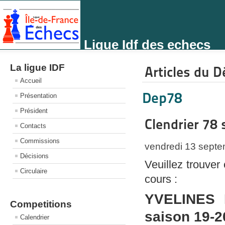
Ligue Idf des echecs
La ligue IDF
Articles du 
Accueil
Dep78
Présentation
Président
Clendrier 78
Contacts
Commissions
vendredi 13 sept
Décisions
Veuillez trouver
Circulaire
cours :
YVELINES
Competitions
saison 19-2
Calendrier