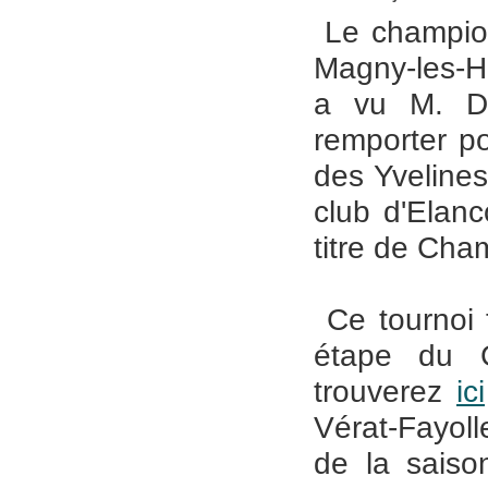
Le champio
Magny-les-H
a vu M. Da
remporter po
des Yvelines
club d'Elanc
titre de Cha
Ce tournoi t
étape du G
trouverez
ici
Vérat-Fayoll
de la saiso